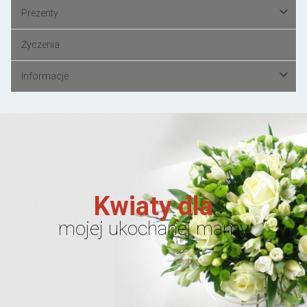
Prezenty
Życzenia
Informacje
Kwiaty dla
mojej ukochanej mamy