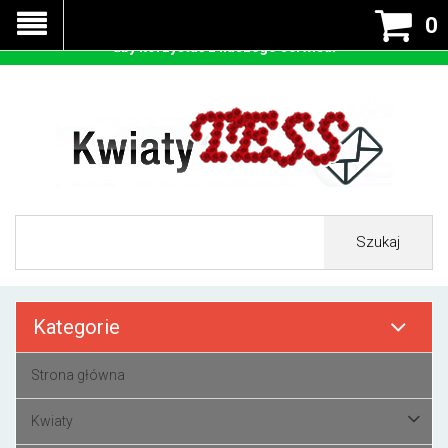
Nasza strona korzysta z cookies - czyli tzw ciastek w celu
0
prawidłowego działania. Zaakceptuj przyjmowanie cookies
aby korzystać z naszego serwisu.
Szukaj
Kategorie
Strona główna
Kwiaty