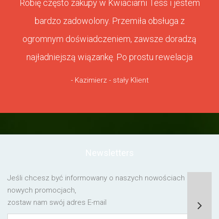
Robię często zakupy w Kwiaciarni Tess i jestem
bardzo zadowolony. Przemiła obsługa z
ogromnym doświadczeniem, zawsze doradzą
najładniejszą wiązankę. Po prostu rewelacja
- Kazimierz - stały Klient
Newsletters
Jeśli chcesz być informowany o naszych nowościach lub o
nowych promocjach,
zostaw nam swój adres E-mail