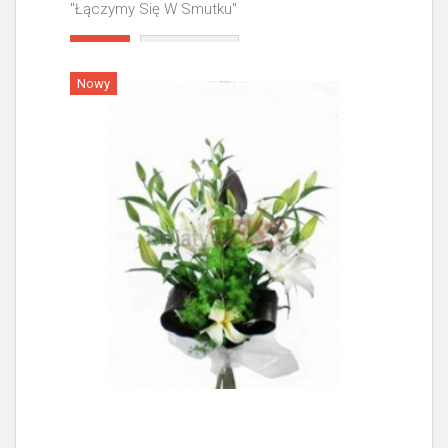
"Łączymy Się W Smutku"
Więcej
Nowy