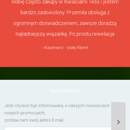
Robię często zakupy w Kwiaciarni Tess i jestem
bardzo zadowolony. Przemiła obsługa z
ogromnym doświadczeniem, zawsze doradzą
najładniejszą wiązankę. Po prostu rewelacja
- Kazimierz - stały Klient
Newsletters
Jeśli chcesz być informowany o naszych nowościach lub o
nowych promocjach,
zostaw nam swój adres E-mail