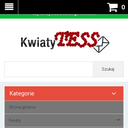
Nasza strona korzysta z cookies - czyli tzw ciastek w celu
0
prawidłowego działania. Zaakceptuj przyjmowanie cookies
aby korzystać z naszego serwisu.
Szukaj
Kategorie
Strona główna
Kwiaty