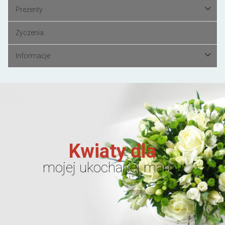
Prezenty
Życzenia
Informacje
Kwiaty dla
mojej ukochanej mamy