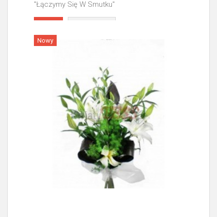
"Łączymy Się W Smutku"
Więcej
Nowy