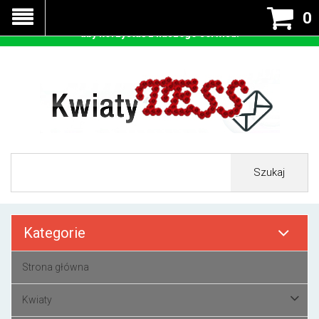
Nasza strona korzysta z cookies - czyli tzw ciastek w celu
0
prawidłowego działania. Zaakceptuj przyjmowanie cookies
aby korzystać z naszego serwisu.
Szukaj
Kategorie
Strona główna
Kwiaty