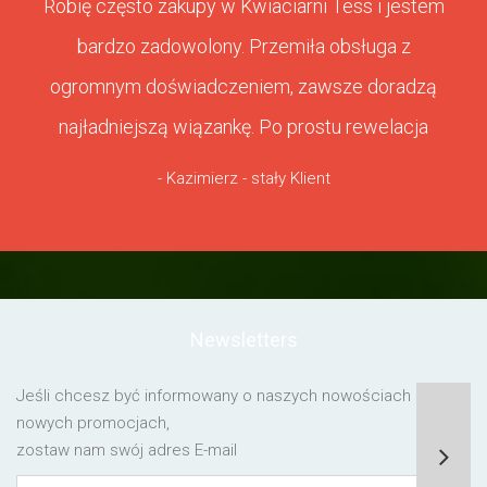
Robię często zakupy w Kwiaciarni Tess i jestem
bardzo zadowolony. Przemiła obsługa z
ogromnym doświadczeniem, zawsze doradzą
najładniejszą wiązankę. Po prostu rewelacja
- Kazimierz - stały Klient
Newsletters
Jeśli chcesz być informowany o naszych nowościach lub o
nowych promocjach,
zostaw nam swój adres E-mail