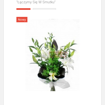
"Łączymy Się W Smutku"
Więcej
Nowy