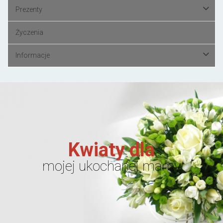
Prezenty
Życzenia
Informacje
Kwiaty dla
mojej ukochanej mamy