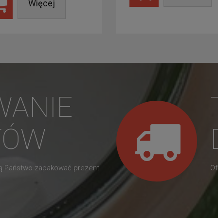
Więcej
WANIE
TÓW
gą Państwo zapakować prezent
Of