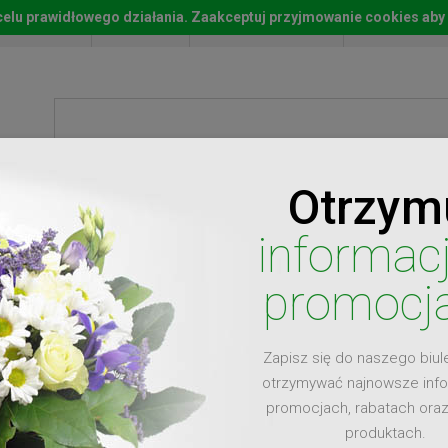
w celu prawidłowego działania. Zaakceptuj przyjmowanie cookies aby
Start
Moje konto
Lista życz
Otrzym
ty
Prezenty
Ży
informac
promocj
Zapisz się do naszego biul
dla
otrzymywać najnowsze inf
promocjach, rabatach ora
produktach.