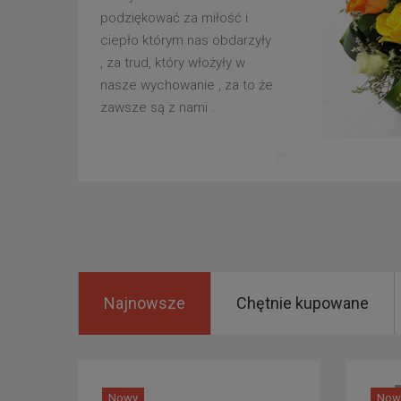
podziękować za miłość i
ciepło którym nas obdarzyły
, za trud, który włożyły w
nasze wychowanie , za to że
zawsze są z nami .
Najnowsze
Chętnie kupowane
Nowy
Now