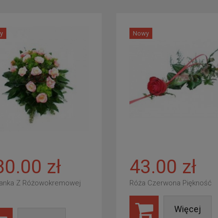
y
Nowy
80.00 zł
43.00 zł
anka Z Różowokremowej
Róża Czerwona Piękność
Więcej