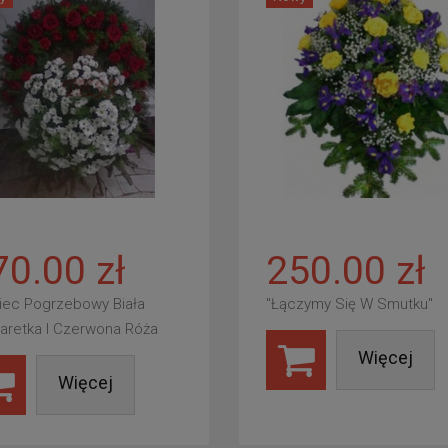
70.00 zł
250.00 zł
iec Pogrzebowy Biała
"Łączymy Się W Smutku"
aretka I Czerwona Róża
Więcej
Więcej