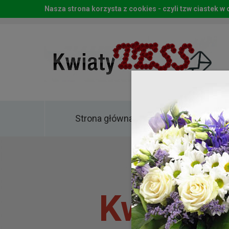
Nasza strona korzysta z cookies - czyli tzw ciastek 
Strona główna
Kwia
Kwiaty 