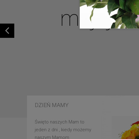
mojej u
DZIEŃ MAMY
Święto naszych Mam to
jeden z dni , kiedy możemy
naszym Mamom