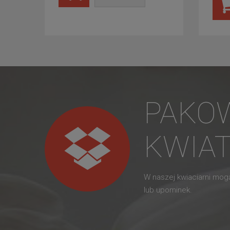
PAKO
KWIA
W naszej kwiaciarni mo
lub upominek.