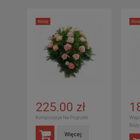
Nowy
Now
225.00 zł
1
Kompozycja Na Pogrzeb
Wiąz
Róży
Więcej