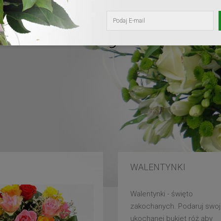
kochanej mam
WALENTYNKI
Walentynki - święto
zakochanych. Podaruj swoj
ukochanej bukiet róż aby