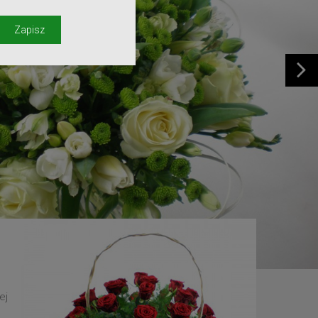
y
Zapisz
ej