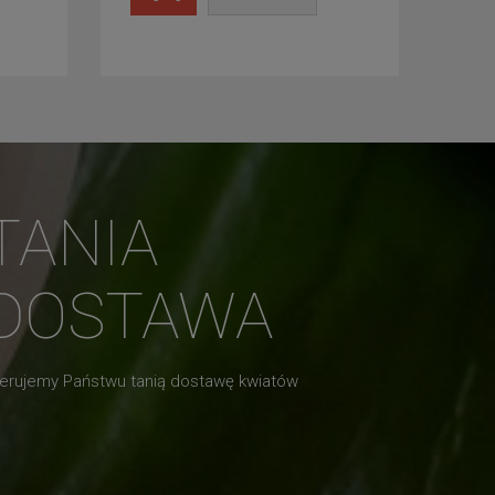
TANIA
DOSTAWA
erujemy Państwu tanią dostawę kwiatów