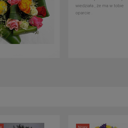
wiedziała , że ma w tobie
oparcie .
y
Nowy