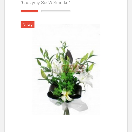
"Łączymy Się W Smutku"
Więcej
Nowy