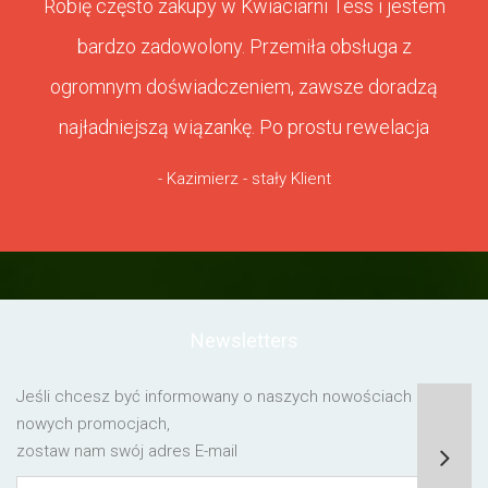
Robię często zakupy w Kwiaciarni Tess i jestem
bardzo zadowolony. Przemiła obsługa z
ogromnym doświadczeniem, zawsze doradzą
najładniejszą wiązankę. Po prostu rewelacja
- Kazimierz - stały Klient
Newsletters
Jeśli chcesz być informowany o naszych nowościach lub o
nowych promocjach,
zostaw nam swój adres E-mail