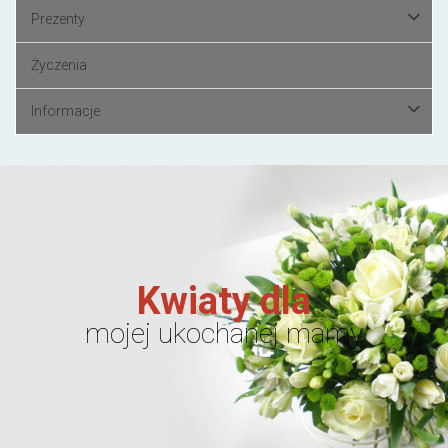
Prezenty
Życzenia
Informacje
Kwiaty dla
mojej ukochanej mamy