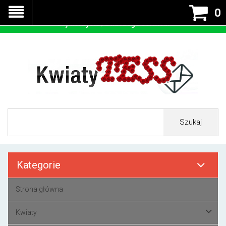
Nasza strona korzysta z cookies - czyli tzw ciastek w celu
0
prawidłowego działania. Zaakceptuj przyjmowanie cookies
aby korzystać z naszego serwisu.
Szukaj
Kategorie
Strona główna
Kwiaty