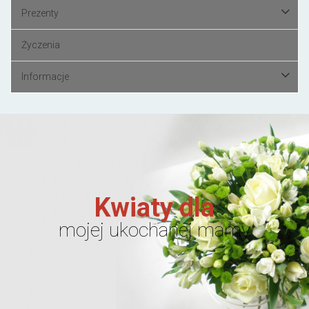
Prezenty
Życzenia
Informacje
Kwiaty dla
mojej ukochanej mamy