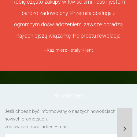
Robię często zakupy w Kwiaciarni Tess i jestem
bardzo zadowolony. Przemiła obsługa z
ogromnym doświadczeniem, zawsze doradzą
najładniejszą wiązankę. Po prostu rewelacja
- Kazimierz - stały Klient
Newsletters
Jeśli chcesz być informowany o naszych nowościach lub o
nowych promocjach,
zostaw nam swój adres E-mail