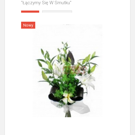
"Łączymy Się W Smutku"
Więcej
Nowy