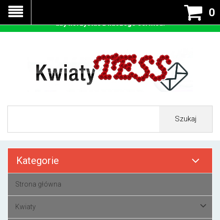
Nasza strona korzysta z cookies - czyli tzw ciastek w celu
0
prawidłowego działania. Zaakceptuj przyjmowanie cookies
aby korzystać z naszego serwisu.
Szukaj
Kategorie
Strona główna
Kwiaty