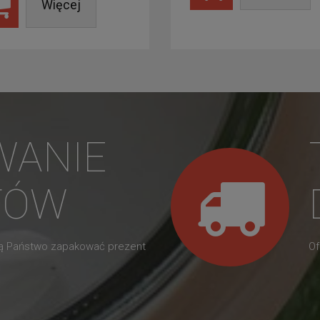
Więcej
WANIE
TÓW
gą Państwo zapakować prezent
Of