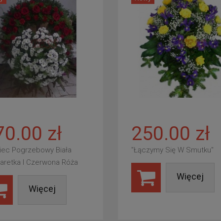
70.00 zł
250.00 zł
iec Pogrzebowy Biała
"Łączymy Się W Smutku"
aretka I Czerwona Róża
Więcej
Więcej