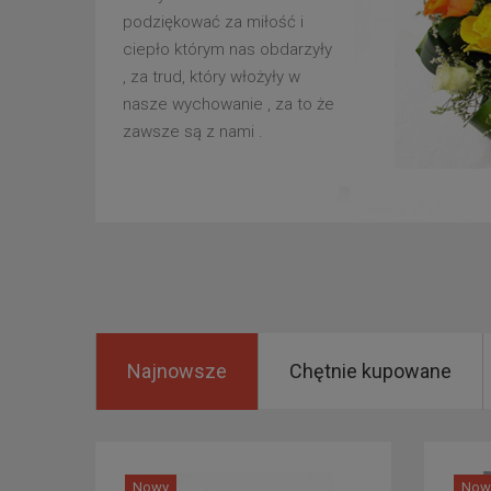
podziękować za miłość i
ciepło którym nas obdarzyły
, za trud, który włożyły w
nasze wychowanie , za to że
zawsze są z nami .
Najnowsze
Chętnie kupowane
Nowy
Now