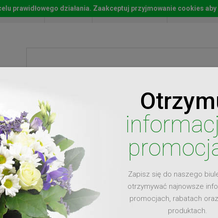
w celu prawidłowego działania. Zaakceptuj przyjmowanie cookies aby
Start
Moje konto
Lista życz
Otrzym
ty
Prezenty
Ży
informac
promocj
Zapisz się do naszego biul
dla
otrzymywać najnowsze inf
promocjach, rabatach ora
produktach.