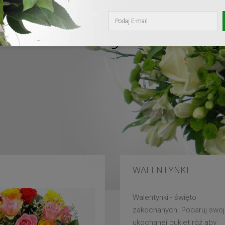
kochanej mam
WALENTYNKI
Walentynki - święto
zakochanych. Podaruj swoj
ukochanej bukiet róż aby