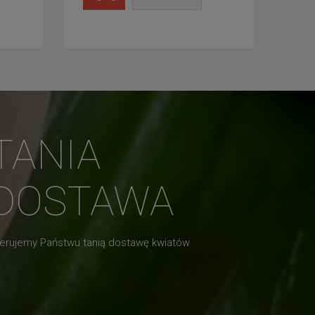
TANIA
DOSTAWA
erujemy Państwu tanią dostawę kwiatów