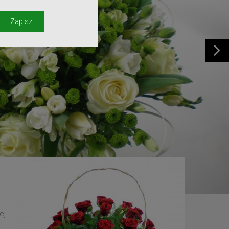
y
Zapisz
ej