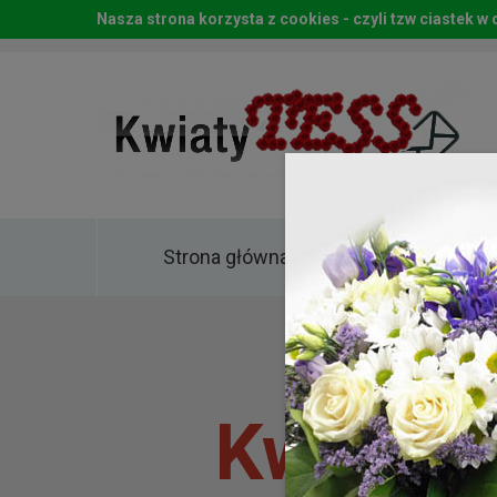
Nasza strona korzysta z cookies - czyli tzw ciastek 
Strona główna
Kwia
Kwiaty 