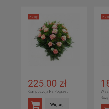
Nowy
Now
225.00 zł
1
Kompozycja Na Pogrzeb
Wiąz
Róży
Więcej