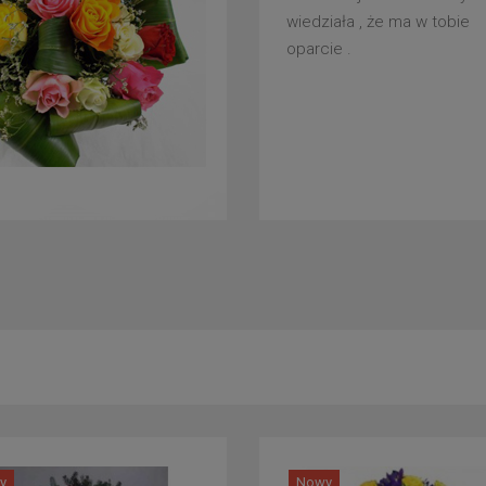
wiedziała , że ma w tobie
oparcie .
y
Nowy