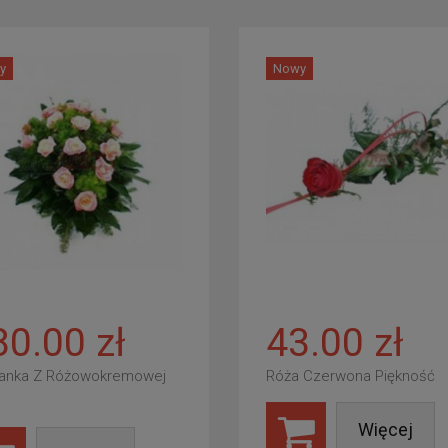
y
Nowy
80.00 zł
43.00 zł
anka Z Różowokremowej
Róża Czerwona Piękność
Więcej