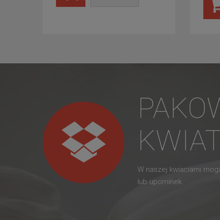
PAKO
KWIA
W naszej kwiaciarni mo
lub upominek.