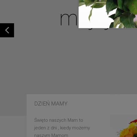
mojej u
DZIEŃ MAMY
Święto naszych Mam to
jeden z dni , kiedy możemy
naszym Mamom