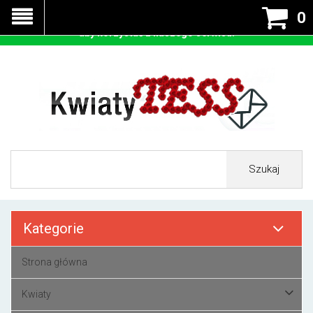
Nasza strona korzysta z cookies - czyli tzw ciastek w celu
0
prawidłowego działania. Zaakceptuj przyjmowanie cookies
aby korzystać z naszego serwisu.
Szukaj
Kategorie
Strona główna
Kwiaty