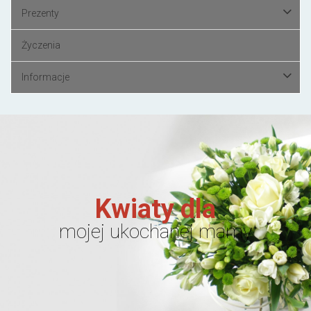
Prezenty
Życzenia
Informacje
Kwiaty dla
mojej ukochanej mamy