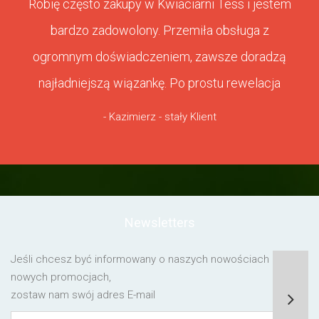
Robię często zakupy w Kwiaciarni Tess i jestem
bardzo zadowolony. Przemiła obsługa z
ogromnym doświadczeniem, zawsze doradzą
najładniejszą wiązankę. Po prostu rewelacja
- Kazimierz - stały Klient
Newsletters
Jeśli chcesz być informowany o naszych nowościach lub o
nowych promocjach,
zostaw nam swój adres E-mail