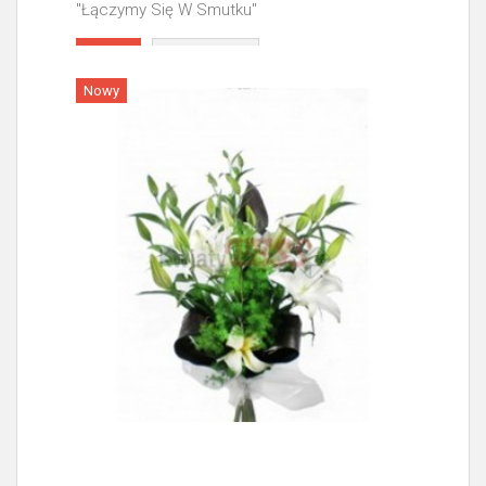
"Łączymy Się W Smutku"
Więcej
Nowy