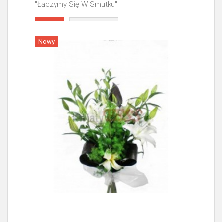
"Łączymy Się W Smutku"
Więcej
Nowy