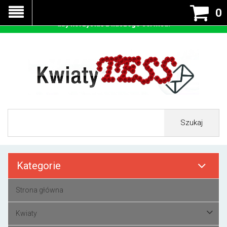
Nasza strona korzysta z cookies - czyli tzw ciastek w celu
0
prawidłowego działania. Zaakceptuj przyjmowanie cookies
aby korzystać z naszego serwisu.
Szukaj
Kategorie
Strona główna
Kwiaty