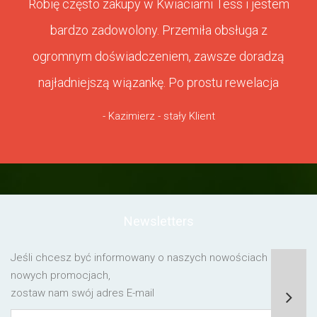
Robię często zakupy w Kwiaciarni Tess i jestem
bardzo zadowolony. Przemiła obsługa z
ogromnym doświadczeniem, zawsze doradzą
najładniejszą wiązankę. Po prostu rewelacja
- Kazimierz - stały Klient
Newsletters
Jeśli chcesz być informowany o naszych nowościach lub o
nowych promocjach,
zostaw nam swój adres E-mail