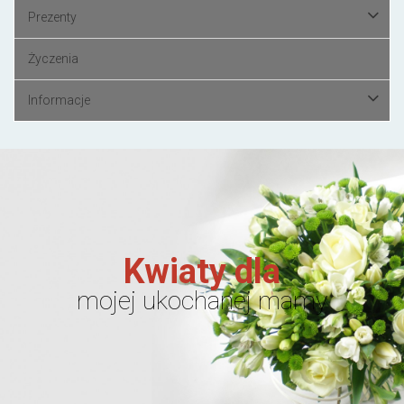
Prezenty
Życzenia
Informacje
Kwiaty dla
mojej ukochanej mamy