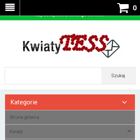
Nasza strona korzysta z cookies - czyli tzw ciastek w celu
0
prawidłowego działania. Zaakceptuj przyjmowanie cookies
aby korzystać z naszego serwisu.
Szukaj
Kategorie
Strona główna
Kwiaty