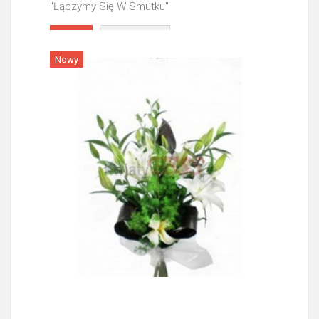
"Łączymy Się W Smutku"
Więcej
Nowy