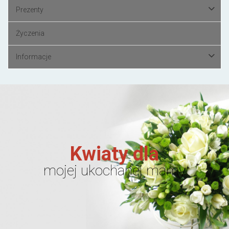
Prezenty
Życzenia
Informacje
Kwiaty dla
mojej ukochanej mamy