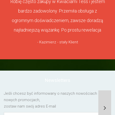
Robię często zakupy w Kwiaciarni Tess i jestem
bardzo zadowolony. Przemiła obsługa z
ogromnym doświadczeniem, zawsze doradzą
najładniejszą wiązankę. Po prostu rewelacja
- Kazimierz - stały Klient
Newsletters
Jeśli chcesz być informowany o naszych nowościach lub o
nowych promocjach,
zostaw nam swój adres E-mail