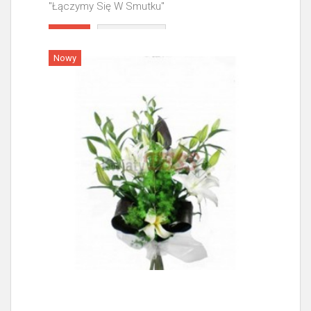
"Łączymy Się W Smutku"
Więcej
Nowy