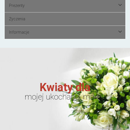
Prezenty
Życzenia
Informacje
Kwiaty dla
mojej ukochanej mamy