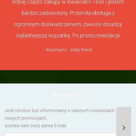
Robię często zakupy w Kwiaciarni Tess i jestem
bardzo zadowolony. Przemiła obsługa z
ogromnym doświadczeniem, zawsze doradzą
najładniejszą wiązankę. Po prostu rewelacja
- Kazimierz - stały Klient
Newsletters
Jeśli chcesz być informowany o naszych nowościach lub o
nowych promocjach,
zostaw nam swój adres E-mail