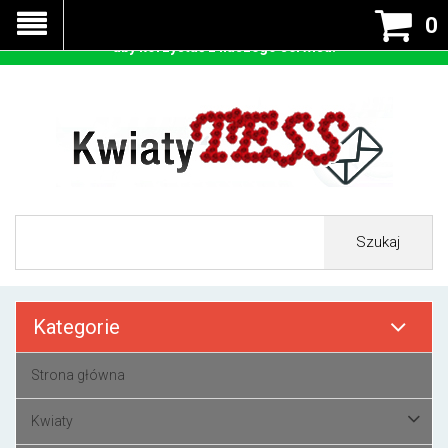
Nasza strona korzysta z cookies - czyli tzw ciastek w celu
0
prawidłowego działania. Zaakceptuj przyjmowanie cookies
aby korzystać z naszego serwisu.
Szukaj
Kategorie
Strona główna
Kwiaty