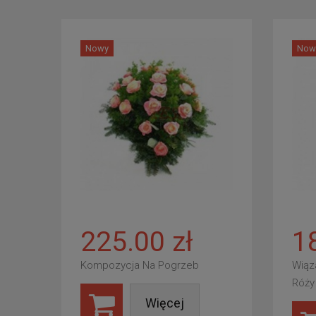
Nowy
Now
225.00 zł
1
Kompozycja Na Pogrzeb
Wiąz
Róży
Więcej