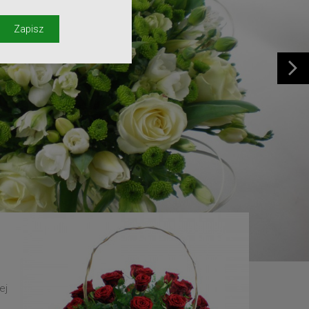
y
Zapisz
ej