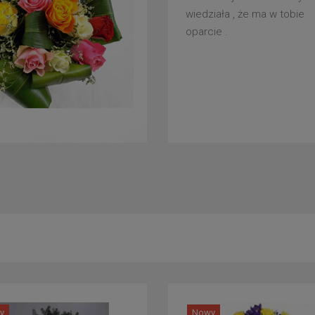
wiedziała , że ma w tobie
oparcie .
y
Nowy