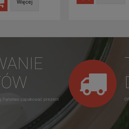
Więcej
WANIE
TÓW
gą Państwo zapakować prezent
Of