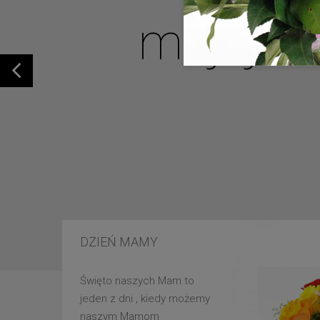
mojej u
DZIEŃ MAMY
Święto naszych Mam to
jeden z dni , kiedy możemy
naszym Mamom