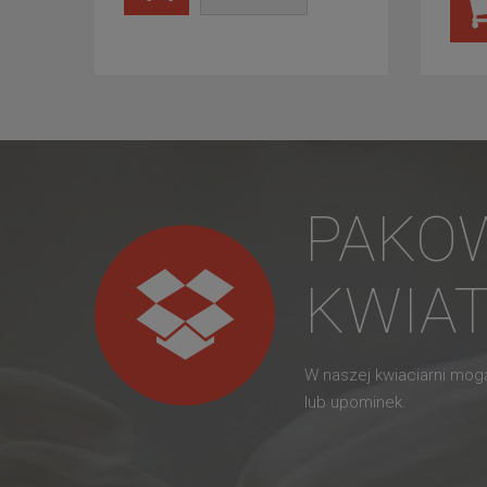
PAKO
KWIA
W naszej kwiaciarni mo
lub upominek.