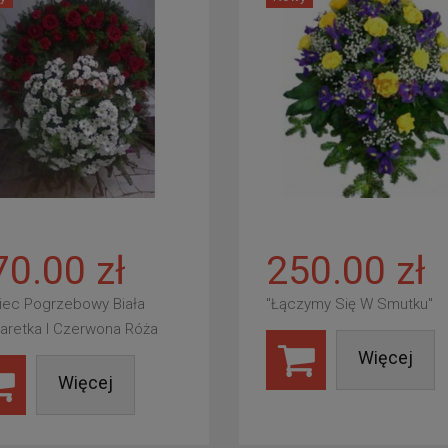
70.00 zł
250.00 zł
iec Pogrzebowy Biała
"Łączymy Się W Smutku"
aretka I Czerwona Róża
Więcej
Więcej