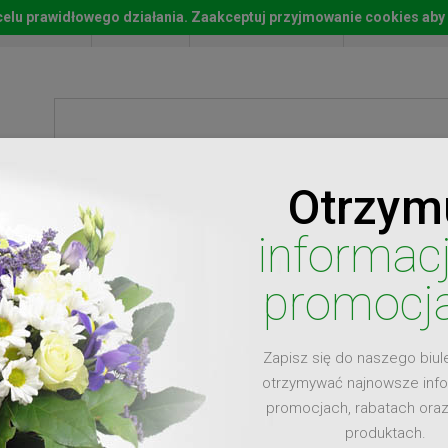
w celu prawidłowego działania. Zaakceptuj przyjmowanie cookies aby
Start
Moje konto
Lista życz
Otrzym
ty
Prezenty
Ży
informac
promocj
Zapisz się do naszego biul
dla
otrzymywać najnowsze inf
promocjach, rabatach ora
produktach.