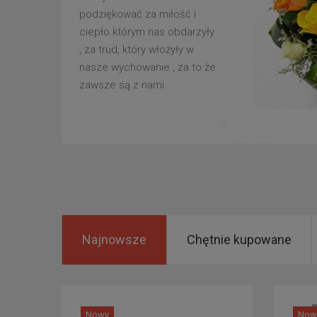
podziękować za miłość i
ciepło którym nas obdarzyły
, za trud, który włożyły w
nasze wychowanie , za to że
zawsze są z nami .
Najnowsze
Chętnie kupowane
Nowy
Now