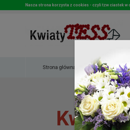
Nasza strona korzysta z cookies - czyli tzw ciastek 
Strona główna
Kwia
Kwiaty 