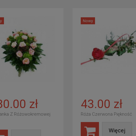
y
Nowy
80.00 zł
43.00 zł
anka Z Różowokremowej
Róża Czerwona Piękność
Więcej