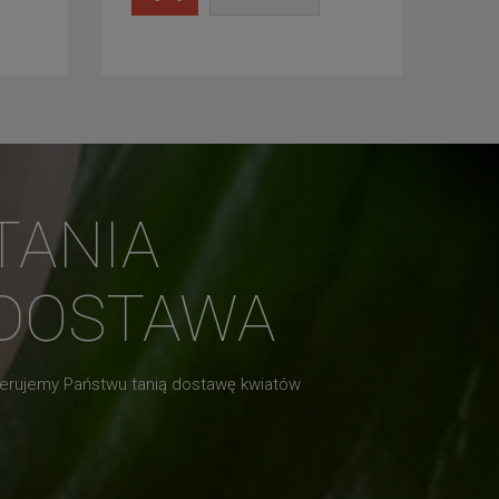
TANIA
DOSTAWA
erujemy Państwu tanią dostawę kwiatów