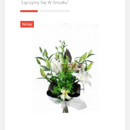
"Łączymy Się W Smutku"
Więcej
Nowy