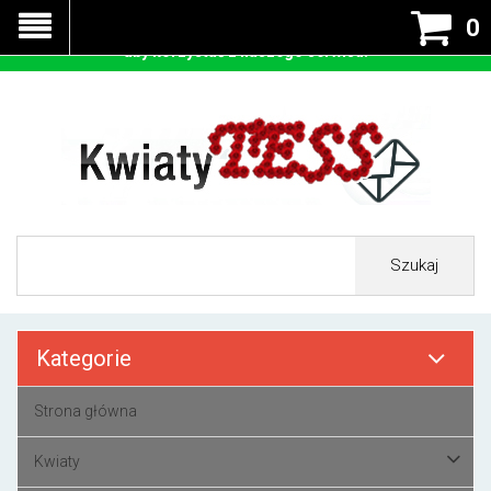
Nasza strona korzysta z cookies - czyli tzw ciastek w celu
0
prawidłowego działania. Zaakceptuj przyjmowanie cookies
aby korzystać z naszego serwisu.
Szukaj
Kategorie
Strona główna
Kwiaty