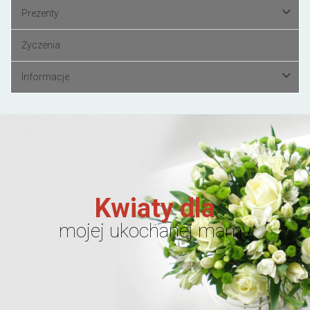
Prezenty
Życzenia
Informacje
Kwiaty dla
mojej ukochanej mamy