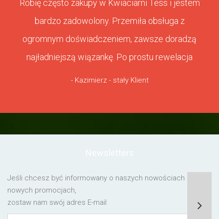
Robię często zakupy w Kwiaciarni Tess i jestem
bardzo zadowolony. Przemiła obsługa z
ogromnym doświadczeniem, zawsze doradzą
najładniejszą wiązankę. Po prostu rewelacja
- Kazimierz - stały Klient
Newsletters
Jeśli chcesz być informowany o naszych nowościach lub o
nowych promocjach,
zostaw nam swój adres E-mail