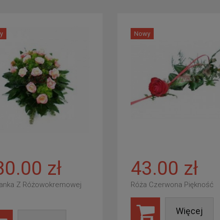
y
Nowy
80.00 zł
43.00 zł
anka Z Różowokremowej
Róża Czerwona Piękność
Więcej