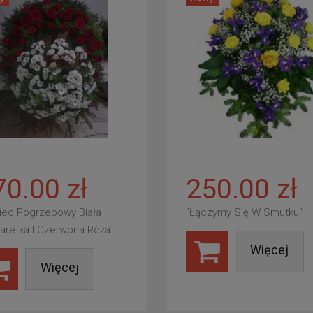
70.00 zł
250.00 zł
iec Pogrzebowy Biała
"Łączymy Się W Smutku"
aretka I Czerwona Róża
Więcej
Więcej