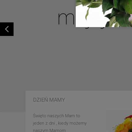
mojej u
DZIEŃ MAMY
Święto naszych Mam to
jeden z dni , kiedy możemy
naszym Mamom