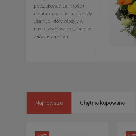
podziękować za miłość i
ciepło którym nas obdarzyły
, za trud, który włożyły w
nasze wychowanie , za to że
zawsze są z nami .
Najnowsze
Chętnie kupowane
Nowy
Now