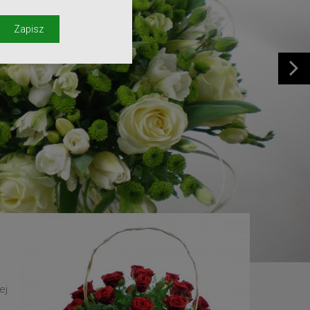
y
Zapisz
ej