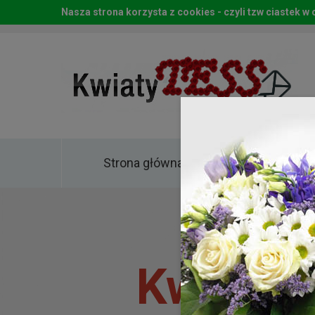
Nasza strona korzysta z cookies - czyli tzw ciastek 
Strona główna
Kwia
Kwiaty 