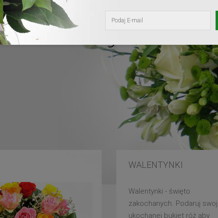
kochanej mam
WALENTYNKI
Walentynki - święto
zakochanych. Podaruj swoj
ukochanej bukiet róż aby