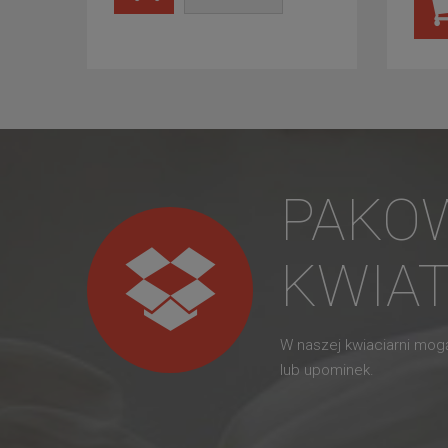
PAKO
KWIA
W naszej kwiaciarni mo
lub upominek.