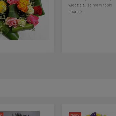
wiedziała , że ma w tobie
oparcie .
y
Nowy