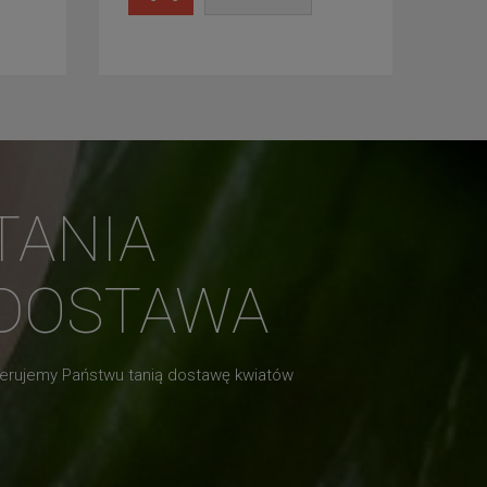
TANIA
DOSTAWA
erujemy Państwu tanią dostawę kwiatów