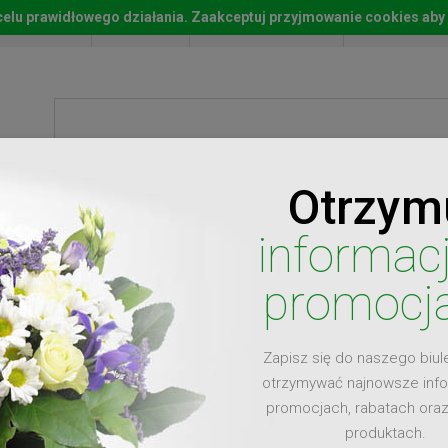
w celu prawidłowego działania. Zaakceptuj przyjmowanie cookies aby
Start
Moje konto
Lista życz
Otrzym
ty
Prezenty
Ży
informac
promocj
Zapisz się do naszego biul
dla
otrzymywać najnowsze inf
promocjach, rabatach ora
produktach.