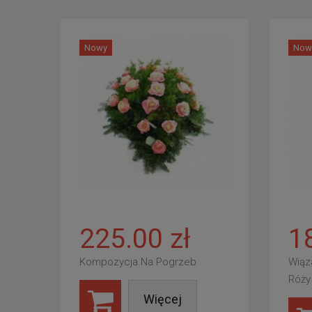
Nowy
Now
225.00 zł
1
Kompozycja Na Pogrzeb
Wiąz
Róży
Więcej