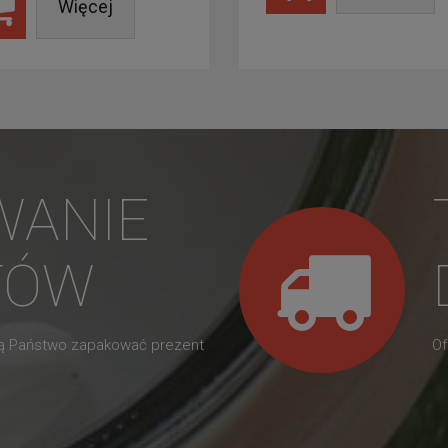
Więcej
WANIE
TÓW
gą Państwo zapakować prezent
Of