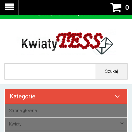
Nasza strona korzysta z cookies - czyli tzw ciastek w celu
0
prawidłowego działania. Zaakceptuj przyjmowanie cookies
aby korzystać z naszego serwisu.
Szukaj
Kategorie
Strona główna
Kwiaty