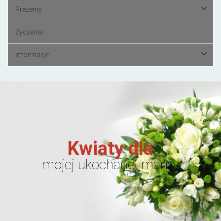
Prezenty
Życzenia
Informacje
Kwiaty dla
mojej ukochanej mamy