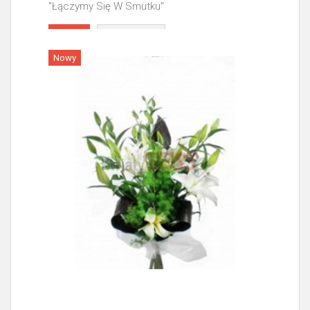
"Łączymy Się W Smutku"
Więcej
Nowy