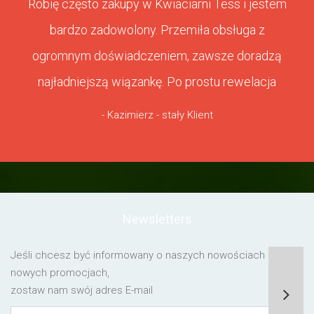
Robię często zakupy w Kwiaciarni Tess i jestem
bardzo zadowolony. Przemiła obsługa z
ogromnym doświadczeniem, zawsze doradzą
najładniejszą wiązankę. Po prostu rewelacja
- Kazimierz - stały Klient
Newsletters
Jeśli chcesz być informowany o naszych nowościach lub o
nowych promocjach,
zostaw nam swój adres E-mail