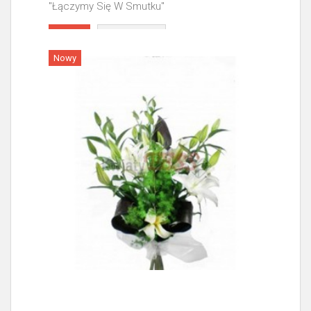
"Łączymy Się W Smutku"
Więcej
Nowy