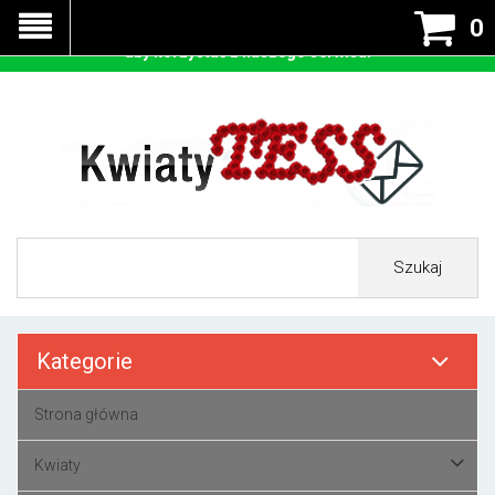
Nasza strona korzysta z cookies - czyli tzw ciastek w celu
0
prawidłowego działania. Zaakceptuj przyjmowanie cookies
aby korzystać z naszego serwisu.
Szukaj
Kategorie
Strona główna
Kwiaty