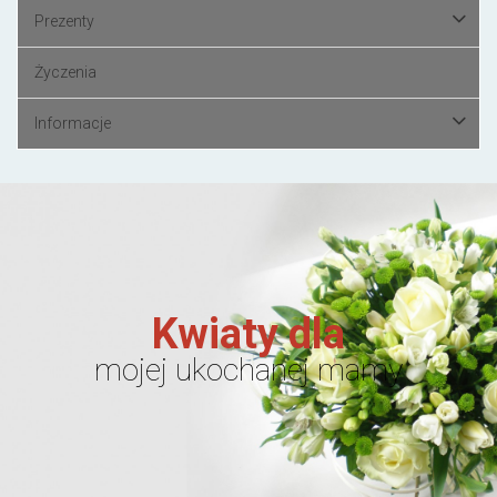
Prezenty
Życzenia
Informacje
Kwiaty dla
mojej ukochanej mamy