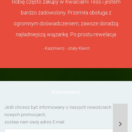
Robię często zakupy w Kwiaciarni Tess i jestem
bardzo zadowolony. Przemiła obsługa z
ogromnym doświadczeniem, zawsze doradzą
najładniejszą wiązankę. Po prostu rewelacja
- Kazimierz - stały Klient
Newsletters
Jeśli chcesz być informowany o naszych nowościach lub o
nowych promocjach,
zostaw nam swój adres E-mail