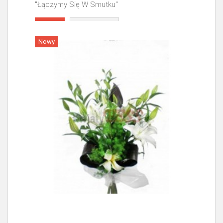
"Łączymy Się W Smutku"
Więcej
Nowy