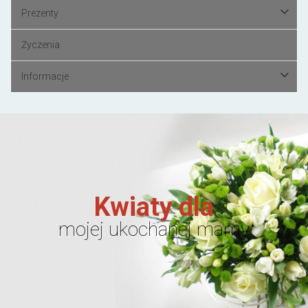
Prezenty
Życzenia
Informacje
Kwiaty dla
mojej ukochanej mamy