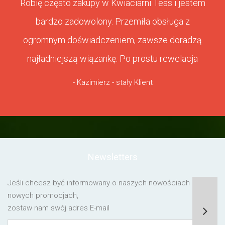
Robię często zakupy w Kwiaciarni Tess i jestem
bardzo zadowolony. Przemiła obsługa z
ogromnym doświadczeniem, zawsze doradzą
najładniejszą wiązankę. Po prostu rewelacja
- Kazimierz - stały Klient
Newsletters
Jeśli chcesz być informowany o naszych nowościach lub o
nowych promocjach,
zostaw nam swój adres E-mail