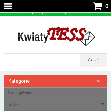
Nasza strona korzysta z cookies - czyli tzw ciastek w celu
0
prawidłowego działania. Zaakceptuj przyjmowanie cookies
aby korzystać z naszego serwisu.
Szukaj
Kategorie
Strona główna
Kwiaty