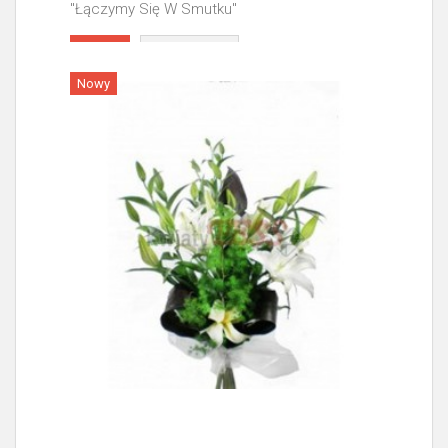
"Łączymy Się W Smutku"
Więcej
Nowy