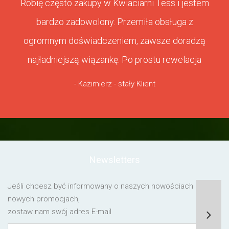
Robię często zakupy w Kwiaciarni Tess i jestem
bardzo zadowolony. Przemiła obsługa z
ogromnym doświadczeniem, zawsze doradzą
najładniejszą wiązankę. Po prostu rewelacja
- Kazimierz - stały Klient
Newsletters
Jeśli chcesz być informowany o naszych nowościach lub o
nowych promocjach,
zostaw nam swój adres E-mail