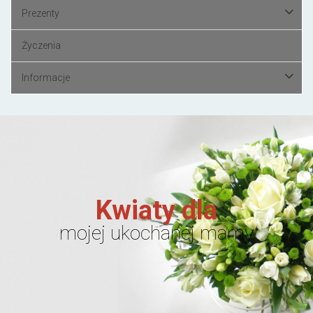
Prezenty
Życzenia
Informacje
Kwiaty dla
mojej ukochanej mamy