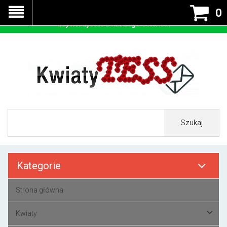
Nasza strona korzysta z cookies - czyli tzw ciastek w celu
0
prawidłowego działania. Zaakceptuj przyjmowanie cookies
aby korzystać z naszego serwisu.
Szukaj
Kategorie
Strona główna
Kwiaty