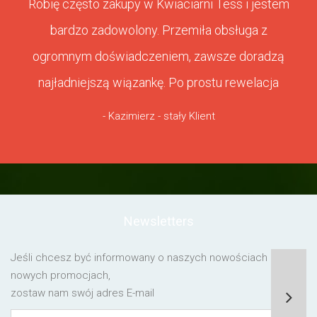
Robię często zakupy w Kwiaciarni Tess i jestem
bardzo zadowolony. Przemiła obsługa z
ogromnym doświadczeniem, zawsze doradzą
najładniejszą wiązankę. Po prostu rewelacja
- Kazimierz - stały Klient
Newsletters
Jeśli chcesz być informowany o naszych nowościach lub o
nowych promocjach,
zostaw nam swój adres E-mail