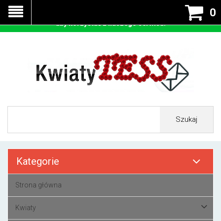
Nasza strona korzysta z cookies - czyli tzw ciastek w celu
0
prawidłowego działania. Zaakceptuj przyjmowanie cookies
aby korzystać z naszego serwisu.
Szukaj
Kategorie
Strona główna
Kwiaty