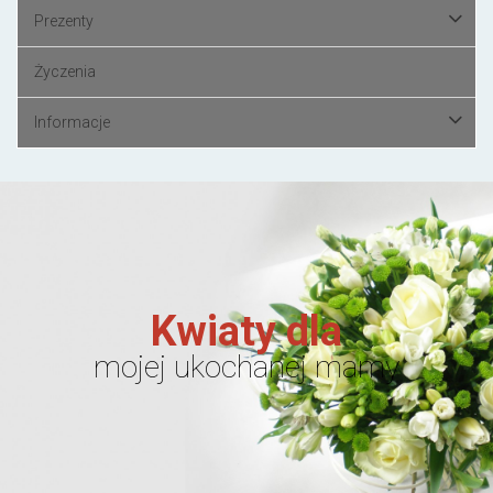
Prezenty
Życzenia
Informacje
Kwiaty dla
mojej ukochanej mamy