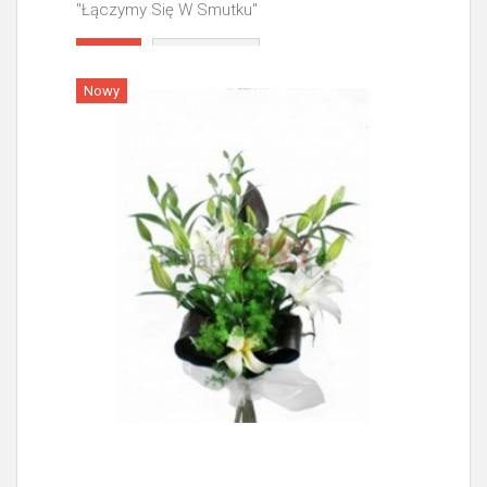
"Łączymy Się W Smutku"
Więcej
Nowy