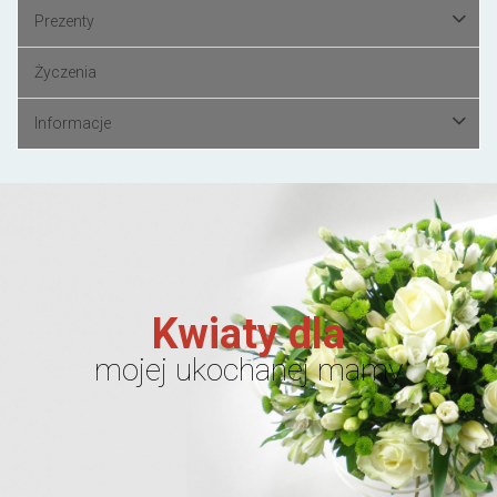
Prezenty
Życzenia
Informacje
Kwiaty dla
mojej ukochanej mamy