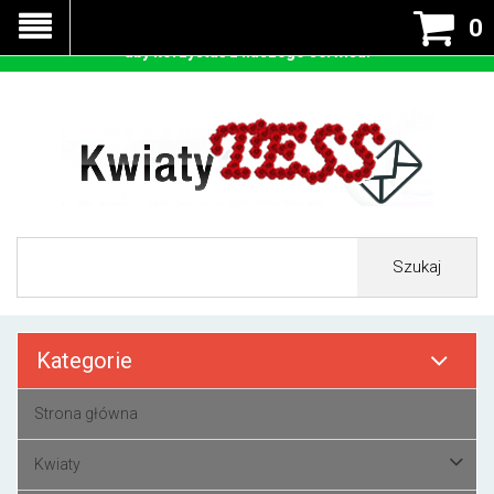
Nasza strona korzysta z cookies - czyli tzw ciastek w celu
0
prawidłowego działania. Zaakceptuj przyjmowanie cookies
aby korzystać z naszego serwisu.
Szukaj
Kategorie
Strona główna
Kwiaty