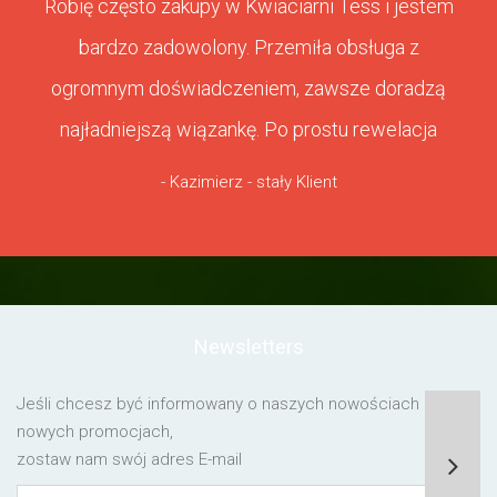
Robię często zakupy w Kwiaciarni Tess i jestem
bardzo zadowolony. Przemiła obsługa z
ogromnym doświadczeniem, zawsze doradzą
najładniejszą wiązankę. Po prostu rewelacja
- Kazimierz - stały Klient
Newsletters
Jeśli chcesz być informowany o naszych nowościach lub o
nowych promocjach,
zostaw nam swój adres E-mail