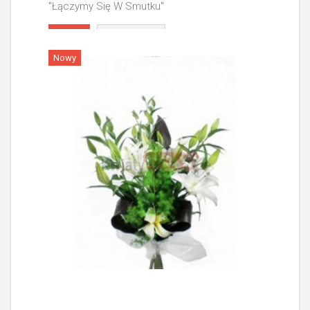
"Łączymy Się W Smutku"
Więcej
Nowy