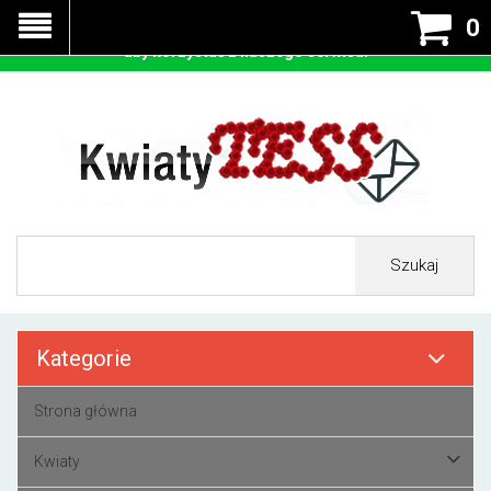
Nasza strona korzysta z cookies - czyli tzw ciastek w celu
0
prawidłowego działania. Zaakceptuj przyjmowanie cookies
aby korzystać z naszego serwisu.
Szukaj
Kategorie
Strona główna
Kwiaty