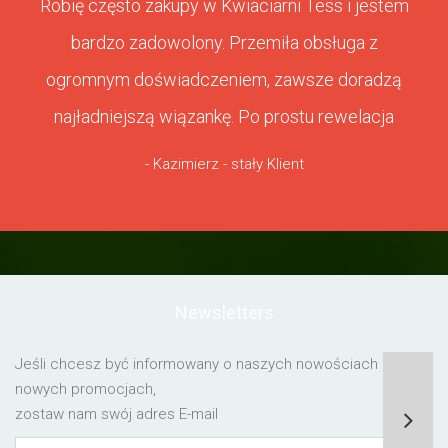
Robię często zakupy w Kwiaciarni Tess i jestem
bardzo zadowolony. Przemiła obsługa z
ogromnym doświadczeniem, zawsze doradzą
najładniejszą wiązankę. Po prostu rewelacja
- Kazimierz - stały Klient
Newsletters
Jeśli chcesz być informowany o naszych nowościach lub o
nowych promocjach,
zostaw nam swój adres E-mail