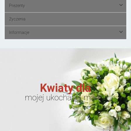
Prezenty
Życzenia
Informacje
Kwiaty dla
mojej ukochanej mamy