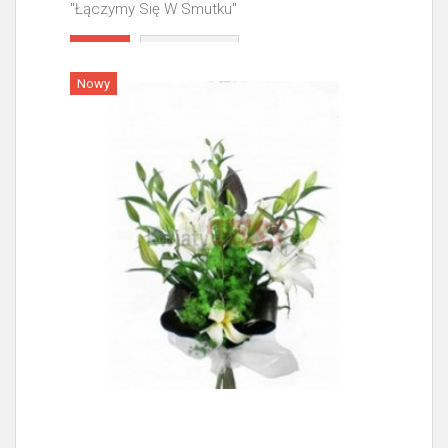
"Łączymy Się W Smutku"
Więcej
Nowy