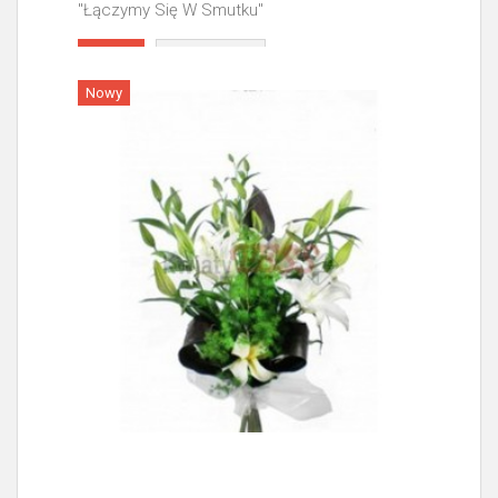
"Łączymy Się W Smutku"
Więcej
Nowy