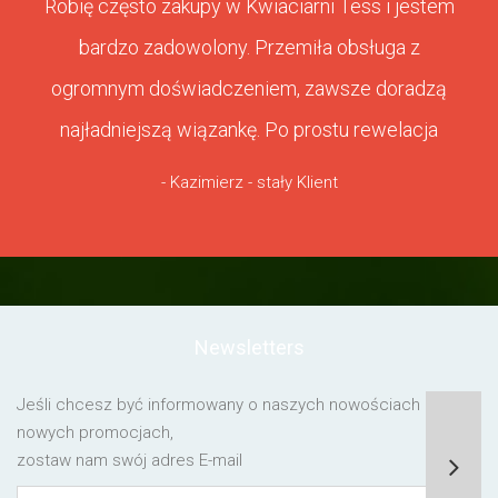
Robię często zakupy w Kwiaciarni Tess i jestem
bardzo zadowolony. Przemiła obsługa z
ogromnym doświadczeniem, zawsze doradzą
najładniejszą wiązankę. Po prostu rewelacja
- Kazimierz - stały Klient
Newsletters
Jeśli chcesz być informowany o naszych nowościach lub o
nowych promocjach,
zostaw nam swój adres E-mail