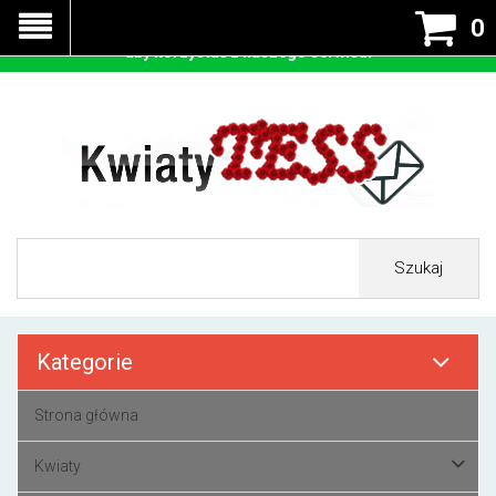
Nasza strona korzysta z cookies - czyli tzw ciastek w celu
0
prawidłowego działania. Zaakceptuj przyjmowanie cookies
aby korzystać z naszego serwisu.
Szukaj
Kategorie
Strona główna
Kwiaty