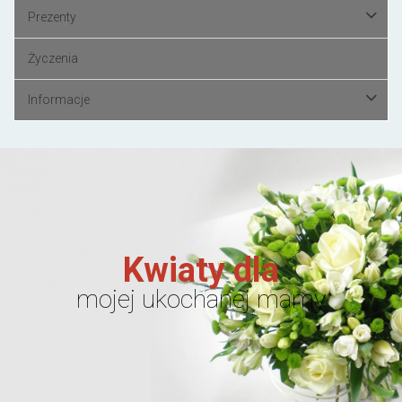
Prezenty
Życzenia
Informacje
Kwiaty dla
mojej ukochanej mamy