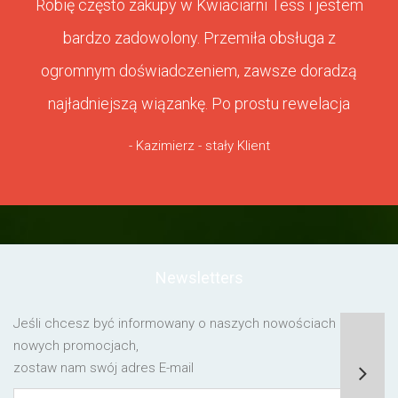
Robię często zakupy w Kwiaciarni Tess i jestem
bardzo zadowolony. Przemiła obsługa z
ogromnym doświadczeniem, zawsze doradzą
najładniejszą wiązankę. Po prostu rewelacja
- Kazimierz - stały Klient
Newsletters
Jeśli chcesz być informowany o naszych nowościach lub o
nowych promocjach,
zostaw nam swój adres E-mail