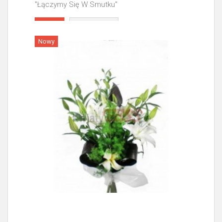
"Łączymy Się W Smutku"
Więcej
Nowy