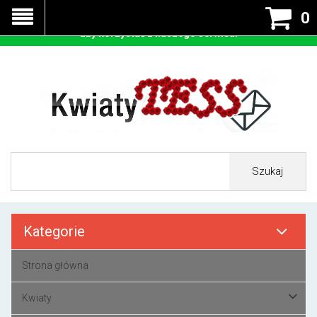
Nasza strona korzysta z cookies - czyli tzw ciastek w celu
0
prawidłowego działania. Zaakceptuj przyjmowanie cookies
aby korzystać z naszego serwisu.
Szukaj
Kategorie
Strona główna
Kwiaty