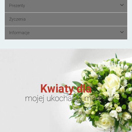
Prezenty
Życzenia
Informacje
Kwiaty dla
mojej ukochanej mamy