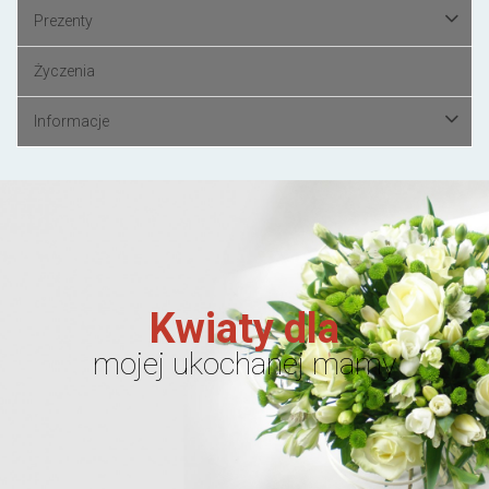
Prezenty
Życzenia
Informacje
Kwiaty dla
mojej ukochanej mamy