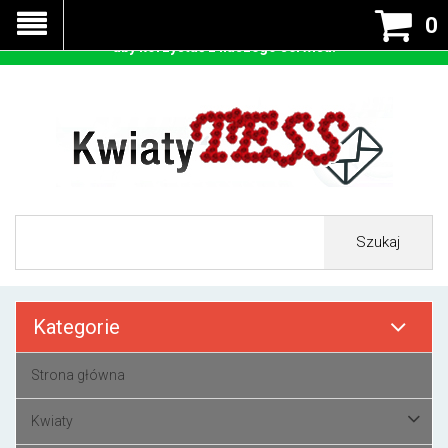
Nasza strona korzysta z cookies - czyli tzw ciastek w celu
0
prawidłowego działania. Zaakceptuj przyjmowanie cookies
aby korzystać z naszego serwisu.
Szukaj
Kategorie
Strona główna
Kwiaty