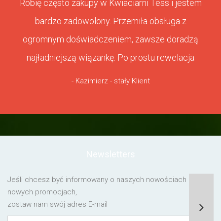
Robię często zakupy w Kwiaciarni Tess i jestem
bardzo zadowolony. Przemiła obsługa z
ogromnym doświadczeniem, zawsze doradzą
najładniejszą wiązankę. Po prostu rewelacja
- Kazimierz - stały Klient
Newsletters
Jeśli chcesz być informowany o naszych nowościach lub o
nowych promocjach,
zostaw nam swój adres E-mail