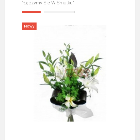
"Łączymy Się W Smutku"
Więcej
Nowy