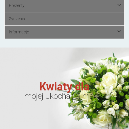
Prezenty
Życzenia
Informacje
Kwiaty dla
mojej ukochanej mamy