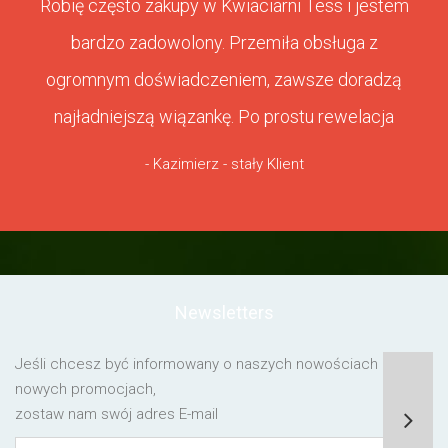
Robię często zakupy w Kwiaciarni Tess i jestem
bardzo zadowolony. Przemiła obsługa z
ogromnym doświadczeniem, zawsze doradzą
najładniejszą wiązankę. Po prostu rewelacja
- Kazimierz - stały Klient
Newsletters
Jeśli chcesz być informowany o naszych nowościach lub o
nowych promocjach,
zostaw nam swój adres E-mail