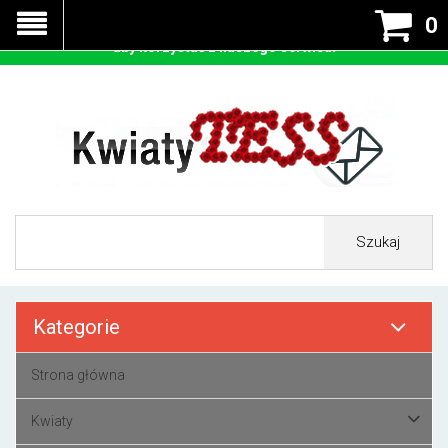
Nasza strona korzysta z cookies - czyli tzw ciastek w celu
0
prawidłowego działania. Zaakceptuj przyjmowanie cookies
aby korzystać z naszego serwisu.
Szukaj
Kategorie
Strona główna
Kwiaty