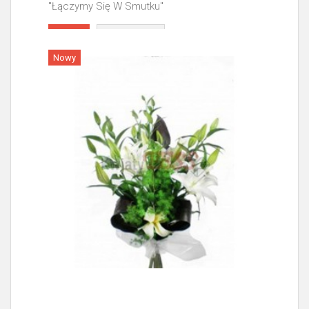
"Łączymy Się W Smutku"
Więcej
Nowy