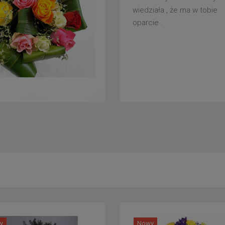
wiedziała , że ma w tobie
oparcie .
y
Nowy