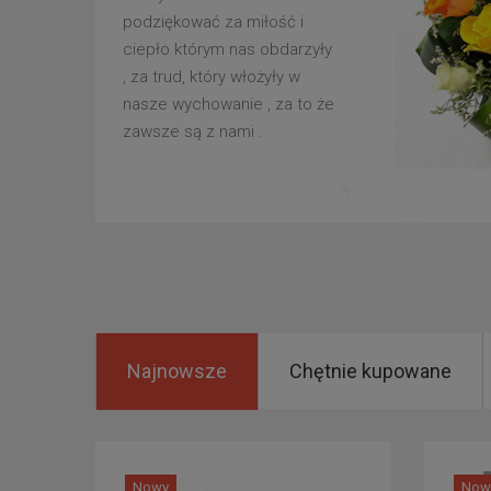
podziękować za miłość i
ciepło którym nas obdarzyły
, za trud, który włożyły w
nasze wychowanie , za to że
zawsze są z nami .
Najnowsze
Chętnie kupowane
Nowy
Now