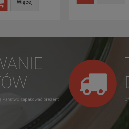
Więcej
WANIE
TÓW
gą Państwo zapakować prezent
Of