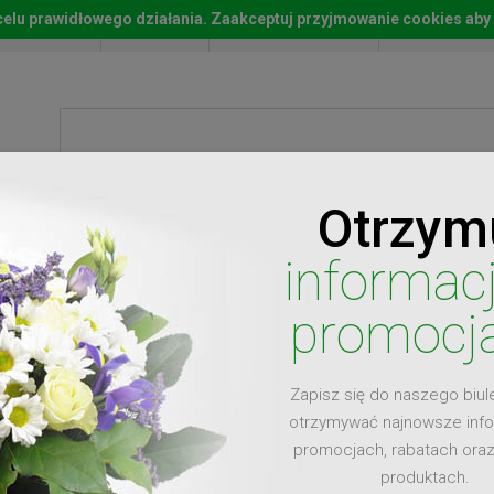
w celu prawidłowego działania. Zaakceptuj przyjmowanie cookies aby
Start
Moje konto
Lista życz
Otrzym
ty
Prezenty
Ży
informac
promocj
Zapisz się do naszego biul
dla
otrzymywać najnowsze inf
promocjach, rabatach ora
produktach.