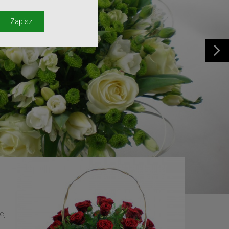
y
Zapisz
ej