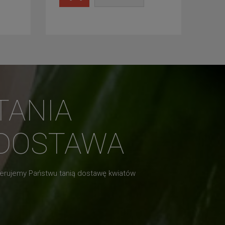
TANIA
DOSTAWA
erujemy Państwu tanią dostawę kwiatów