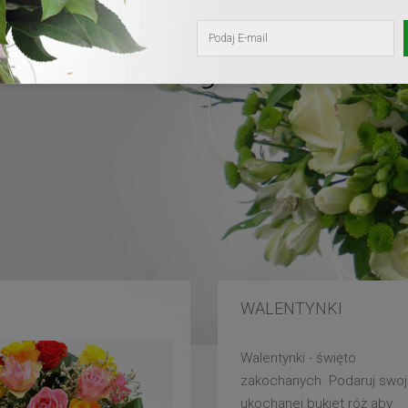
kochanej mam
WALENTYNKI
Walentynki - święto
zakochanych. Podaruj swoj
ukochanej bukiet róż aby