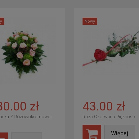
y
Nowy
80.00 zł
43.00 zł
anka Z Różowokremowej
Róża Czerwona Piękność
Więcej