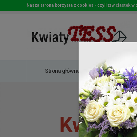
Nasza strona korzysta z cookies - czyli tzw ciastek 
Strona główna
Kwia
Kwiaty 