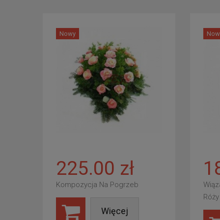
Nowy
Now
225.00 zł
1
Kompozycja Na Pogrzeb
Wiąz
Róży
Więcej