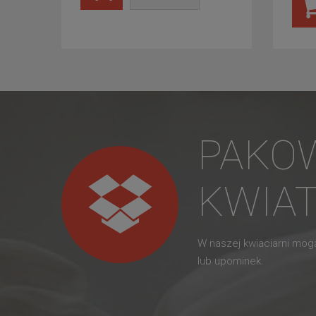
PAKO
KWIA
W naszej kwiaciarni mo
lub upominek.