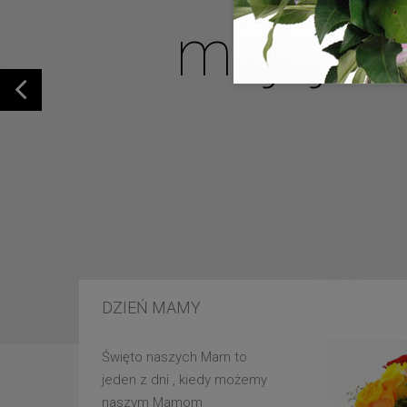
mojej u
DZIEŃ MAMY
Święto naszych Mam to
jeden z dni , kiedy możemy
naszym Mamom