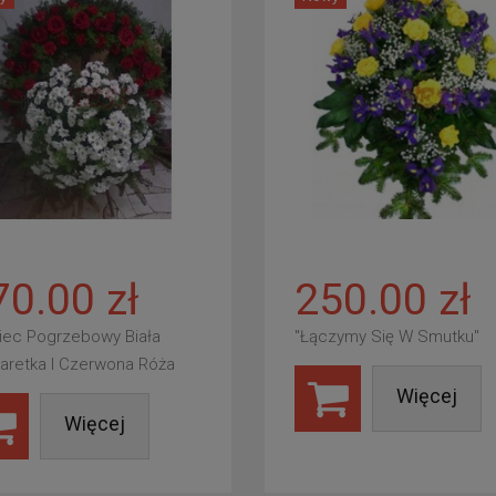
70.00 zł
250.00 zł
iec Pogrzebowy Biała
"Łączymy Się W Smutku"
aretka I Czerwona Róża
Więcej
Więcej