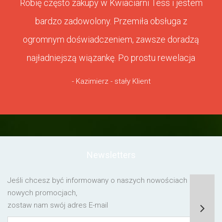
Robię często zakupy w Kwiaciarni Tess i jestem
bardzo zadowolony. Przemiła obsługa z
ogromnym doświadczeniem, zawsze doradzą
najładniejszą wiązankę. Po prostu rewelacja
- Kazimierz - stały Klient
Newsletters
Jeśli chcesz być informowany o naszych nowościach lub o
nowych promocjach,
zostaw nam swój adres E-mail