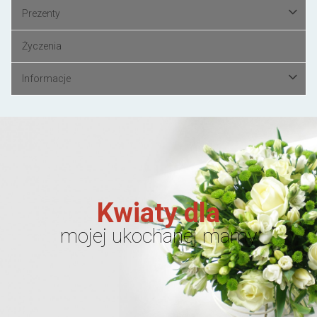
Prezenty
Życzenia
Informacje
Kwiaty dla
mojej ukochanej mamy