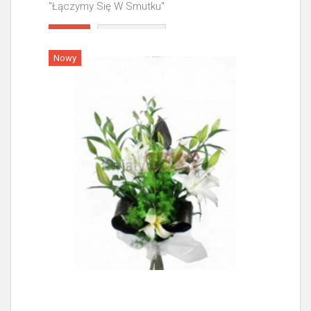
"Łączymy Się W Smutku"
Więcej
Nowy