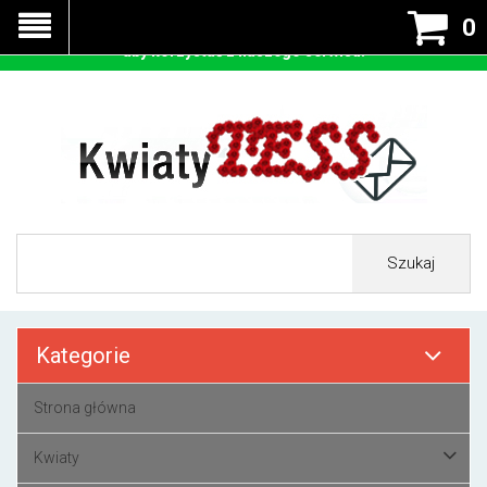
Nasza strona korzysta z cookies - czyli tzw ciastek w celu
0
prawidłowego działania. Zaakceptuj przyjmowanie cookies
aby korzystać z naszego serwisu.
Szukaj
Kategorie
Strona główna
Kwiaty