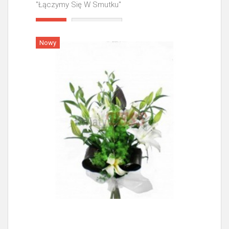
"Łączymy Się W Smutku"
Więcej
Nowy