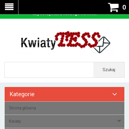
Nasza strona korzysta z cookies - czyli tzw ciastek w celu
0
prawidłowego działania. Zaakceptuj przyjmowanie cookies
aby korzystać z naszego serwisu.
Szukaj
Kategorie
Strona główna
Kwiaty