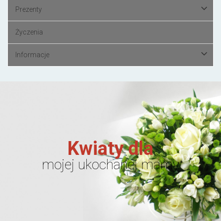
Prezenty
Życzenia
Informacje
Kwiaty dla
mojej ukochanej mamy