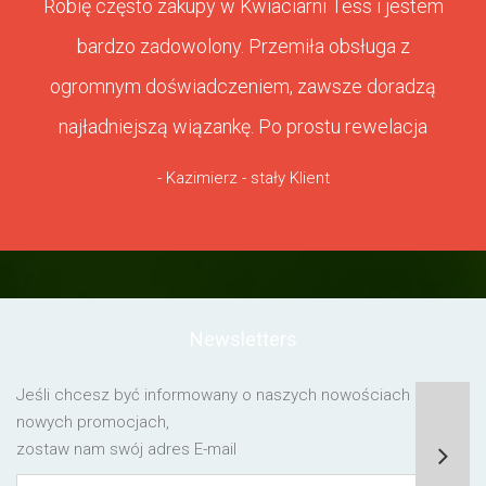
Robię często zakupy w Kwiaciarni Tess i jestem
bardzo zadowolony. Przemiła obsługa z
ogromnym doświadczeniem, zawsze doradzą
najładniejszą wiązankę. Po prostu rewelacja
- Kazimierz - stały Klient
Newsletters
Jeśli chcesz być informowany o naszych nowościach lub o
nowych promocjach,
zostaw nam swój adres E-mail