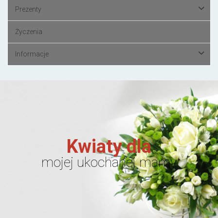
Prezenty
Życzenia
Informacje
Kwiaty dla
mojej ukochanej mamy