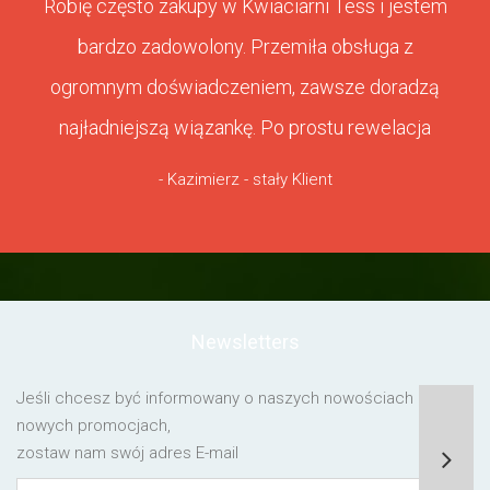
Robię często zakupy w Kwiaciarni Tess i jestem
bardzo zadowolony. Przemiła obsługa z
ogromnym doświadczeniem, zawsze doradzą
najładniejszą wiązankę. Po prostu rewelacja
- Kazimierz - stały Klient
Newsletters
Jeśli chcesz być informowany o naszych nowościach lub o
nowych promocjach,
zostaw nam swój adres E-mail