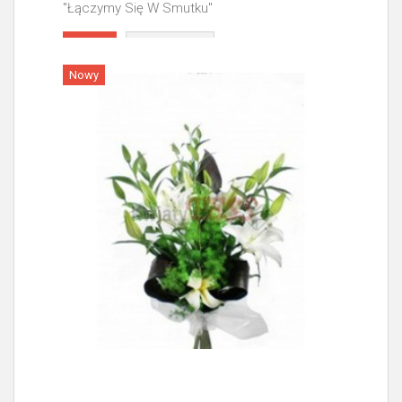
"Łączymy Się W Smutku"
Więcej
Nowy