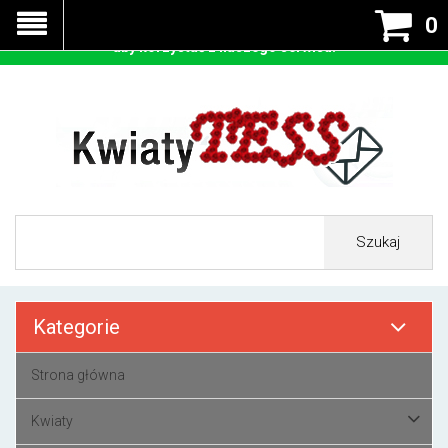
Nasza strona korzysta z cookies - czyli tzw ciastek w celu
0
prawidłowego działania. Zaakceptuj przyjmowanie cookies
aby korzystać z naszego serwisu.
Szukaj
Kategorie
Strona główna
Kwiaty