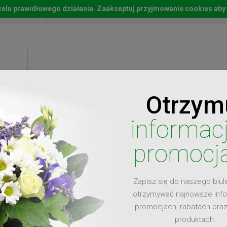
w celu prawidłowego działania. Zaakceptuj przyjmowanie cookies aby
Start
Moje konto
Lista życz
Otrzym
ty
Prezenty
Ży
informac
promocj
Zapisz się do naszego biul
dla
otrzymywać najnowsze inf
promocjach, rabatach ora
produktach.