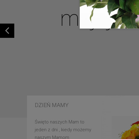
mojej u
DZIEŃ MAMY
Święto naszych Mam to
jeden z dni , kiedy możemy
naszym Mamom