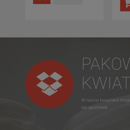
PAKO
KWIA
W naszej kwiaciarni mo
lub upominek.