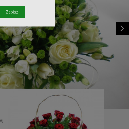
y
Zapisz
ej