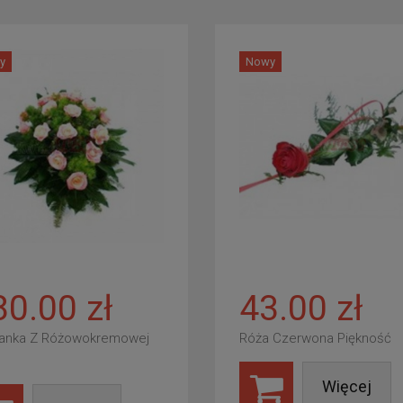
y
Nowy
80.00 zł
43.00 zł
anka Z Różowokremowej
Róża Czerwona Piękność
Więcej