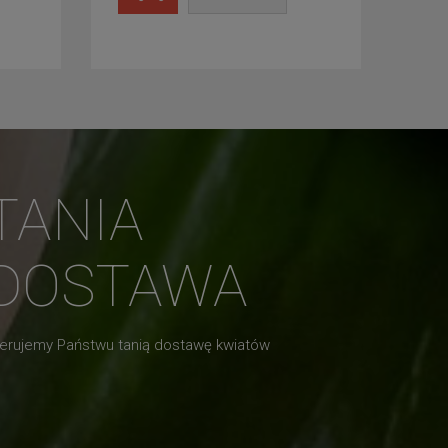
TANIA
DOSTAWA
erujemy Państwu tanią dostawę kwiatów