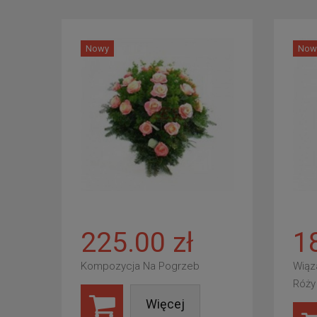
Nowy
Now
225.00 zł
1
Kompozycja Na Pogrzeb
Wiąz
Róży
Więcej