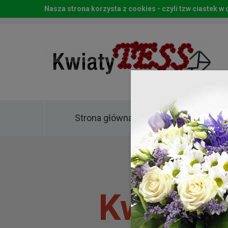
Nasza strona korzysta z cookies - czyli tzw ciastek 
Strona główna
Kwia
Kwiaty 