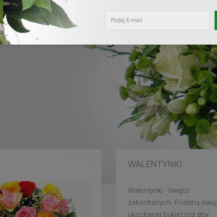
kochanej mam
WALENTYNKI
Walentynki - święto
zakochanych. Podaruj swoj
ukochanej bukiet róż aby