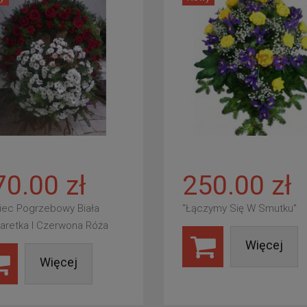
70.00 zł
250.00 zł
iec Pogrzebowy Biała
"Łączymy Się W Smutku"
aretka I Czerwona Róża
Więcej
Więcej