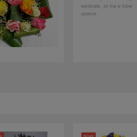
wiedziała , że ma w tobie
oparcie .
y
Nowy