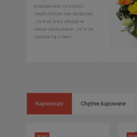
podziękować za miłość i
ciepło którym nas obdarzyły
, za trud, który włożyły w
nasze wychowanie , za to że
zawsze są z nami .
Najnowsze
Chętnie kupowane
Nowy
Now