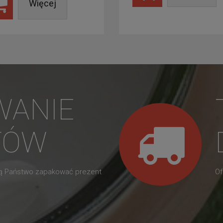
Więcej
WANIE
TÓW
gą Państwo zapakować prezent
Of