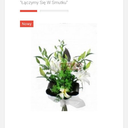
"Łączymy Się W Smutku"
Więcej
Nowy