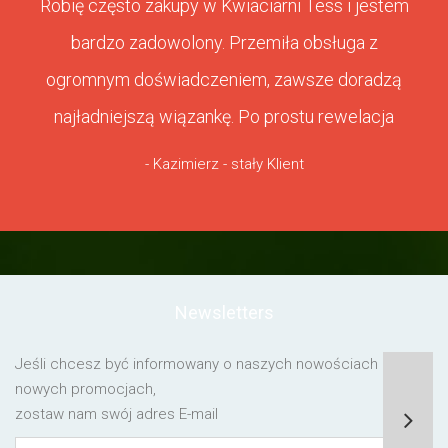
Robię często zakupy w Kwiaciarni Tess i jestem
bardzo zadowolony. Przemiła obsługa z
ogromnym doświadczeniem, zawsze doradzą
najładniejszą wiązankę. Po prostu rewelacja
- Kazimierz - stały Klient
Newsletters
Jeśli chcesz być informowany o naszych nowościach lub o
nowych promocjach,
zostaw nam swój adres E-mail