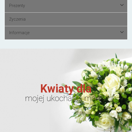
Prezenty
Życzenia
Informacje
Kwiaty dla
mojej ukochanej mamy