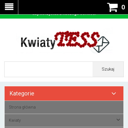
Nasza strona korzysta z cookies - czyli tzw ciastek w celu
0
prawidłowego działania. Zaakceptuj przyjmowanie cookies
aby korzystać z naszego serwisu.
Szukaj
Kategorie
Strona główna
Kwiaty