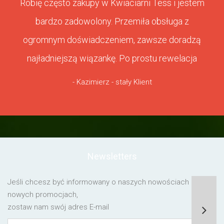
Robię często zakupy w Kwiaciarni Tess i jestem
bardzo zadowolony. Przemiła obsługa z
ogromnym doświadczeniem, zawsze doradzą
najładniejszą wiązankę. Po prostu rewelacja
- Kazimierz - stały Klient
Newsletters
Jeśli chcesz być informowany o naszych nowościach lub o
nowych promocjach,
zostaw nam swój adres E-mail