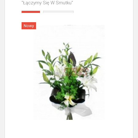
"Łączymy Się W Smutku"
Więcej
Nowy