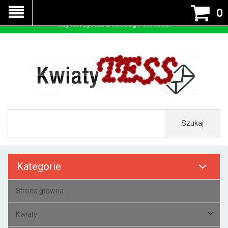
Nasza strona korzysta z cookies - czyli tzw ciastek w celu
0
prawidłowego działania. Zaakceptuj przyjmowanie cookies
aby korzystać z naszego serwisu.
Szukaj
Kategorie
Strona główna
Kwiaty