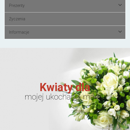
Prezenty
Życzenia
Informacje
Kwiaty dla
mojej ukochanej mamy