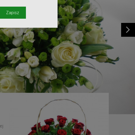
y
Zapisz
ej