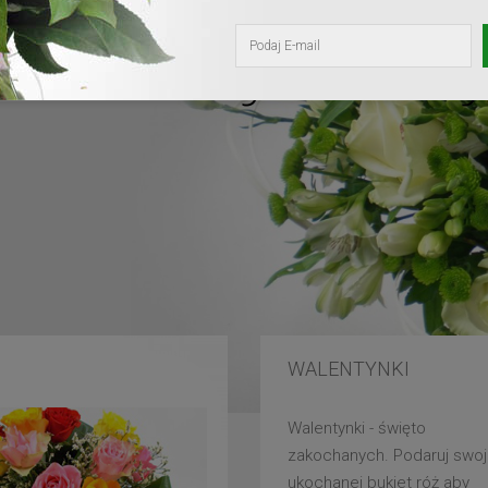
kochanej mam
WALENTYNKI
Walentynki - święto
zakochanych. Podaruj swoj
ukochanej bukiet róż aby