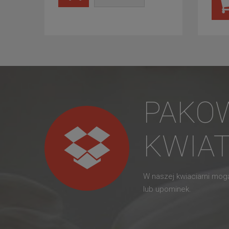
PAKO
KWIA
W naszej kwiaciarni mo
lub upominek.