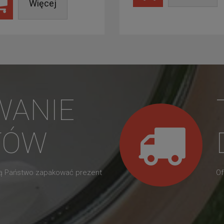
Więcej
WANIE
TÓW
gą Państwo zapakować prezent
Of