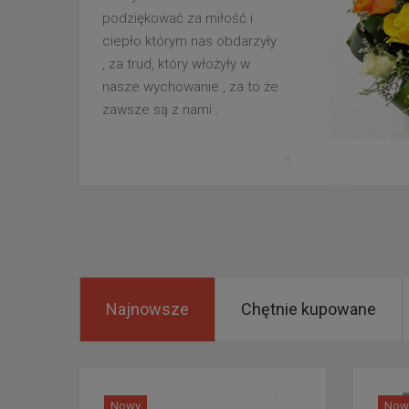
podziękować za miłość i
ciepło którym nas obdarzyły
, za trud, który włożyły w
nasze wychowanie , za to że
zawsze są z nami .
Najnowsze
Chętnie kupowane
Nowy
Now