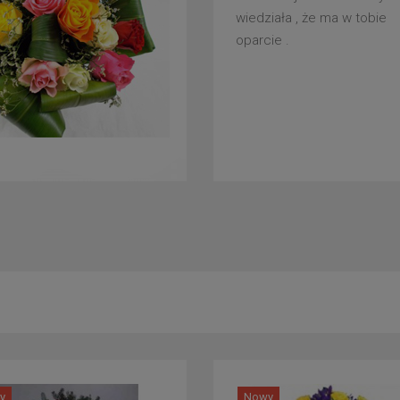
wiedziała , że ma w tobie
oparcie .
y
Nowy