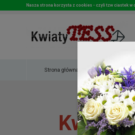
Nasza strona korzysta z cookies - czyli tzw ciastek 
Strona główna
Kwia
Kwiaty 