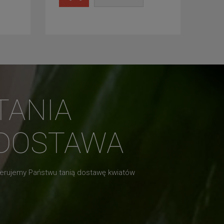
TANIA
DOSTAWA
erujemy Państwu tanią dostawę kwiatów