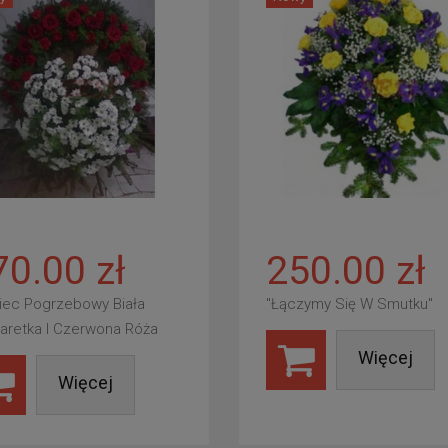
70.00 zł
250.00 zł
iec Pogrzebowy Biała
"Łączymy Się W Smutku"
aretka I Czerwona Róża
Więcej
Więcej