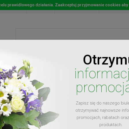
w celu prawidłowego działania. Zaakceptuj przyjmowanie cookies aby
Start
Moje konto
Lista życz
Otrzym
ty
Prezenty
Ży
informac
promocj
Zapisz się do naszego biul
dla
otrzymywać najnowsze inf
promocjach, rabatach ora
produktach.