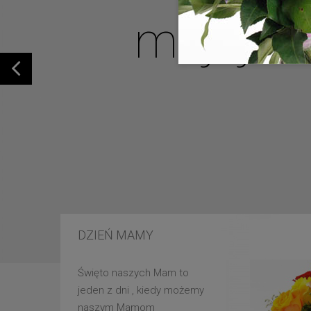
mojej u
DZIEŃ MAMY
Święto naszych Mam to
jeden z dni , kiedy możemy
naszym Mamom