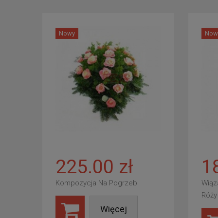
Nowy
Now
225.00 zł
1
Kompozycja Na Pogrzeb
Wiąz
Róży
Więcej