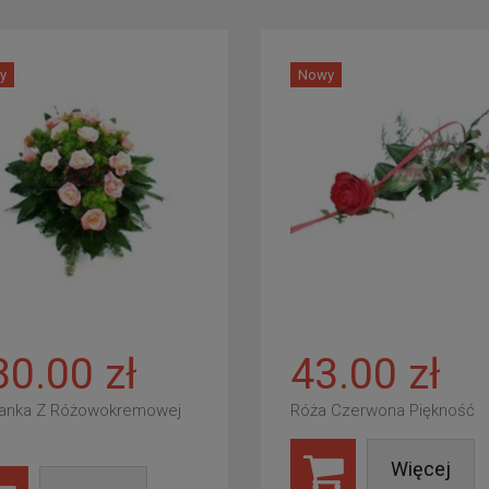
y
Nowy
80.00 zł
43.00 zł
anka Z Różowokremowej
Róża Czerwona Piękność
Więcej