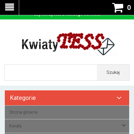
Nasza strona korzysta z cookies - czyli tzw ciastek w celu
0
prawidłowego działania. Zaakceptuj przyjmowanie cookies
aby korzystać z naszego serwisu.
Szukaj
Kategorie
Strona główna
Kwiaty