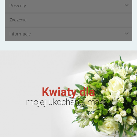
Prezenty
Życzenia
Informacje
Kwiaty dla
mojej ukochanej mamy