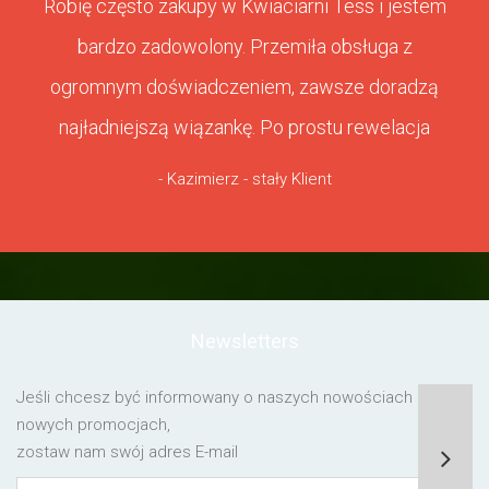
Robię często zakupy w Kwiaciarni Tess i jestem
bardzo zadowolony. Przemiła obsługa z
ogromnym doświadczeniem, zawsze doradzą
najładniejszą wiązankę. Po prostu rewelacja
- Kazimierz - stały Klient
Newsletters
Jeśli chcesz być informowany o naszych nowościach lub o
nowych promocjach,
zostaw nam swój adres E-mail