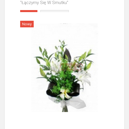
"Łączymy Się W Smutku"
Więcej
Nowy