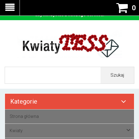
Nasza strona korzysta z cookies - czyli tzw ciastek w celu
0
prawidłowego działania. Zaakceptuj przyjmowanie cookies
aby korzystać z naszego serwisu.
Szukaj
Kategorie
Strona główna
Kwiaty