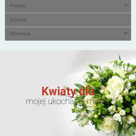
Prezenty
Życzenia
Informacje
Kwiaty dla
mojej ukochanej mamy