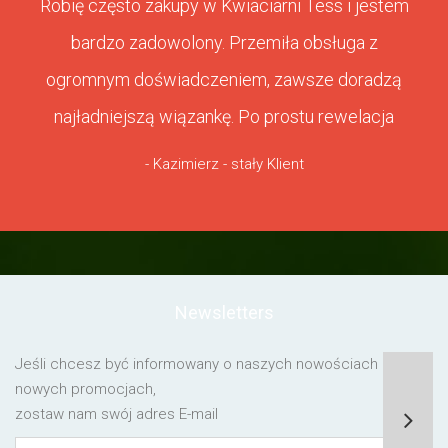
Robię często zakupy w Kwiaciarni Tess i jestem
bardzo zadowolony. Przemiła obsługa z
ogromnym doświadczeniem, zawsze doradzą
najładniejszą wiązankę. Po prostu rewelacja
- Kazimierz - stały Klient
Newsletters
Jeśli chcesz być informowany o naszych nowościach lub o
nowych promocjach,
zostaw nam swój adres E-mail