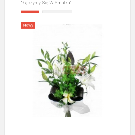
"Łączymy Się W Smutku"
Więcej
Nowy