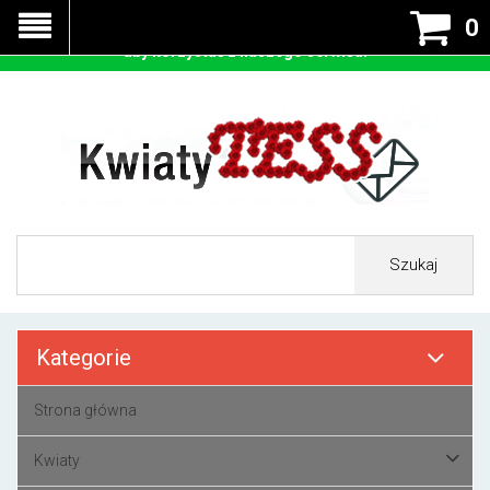
Nasza strona korzysta z cookies - czyli tzw ciastek w celu
0
prawidłowego działania. Zaakceptuj przyjmowanie cookies
aby korzystać z naszego serwisu.
Szukaj
Kategorie
Strona główna
Kwiaty