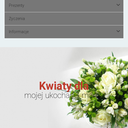
Prezenty
Życzenia
Informacje
Kwiaty dla
mojej ukochanej mamy