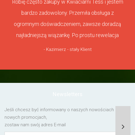
Robię często zakupy w Kwiaciarni Tess i jestem
bardzo zadowolony. Przemiła obsługa z
ogromnym doświadczeniem, zawsze doradzą
najładniejszą wiązankę. Po prostu rewelacja
- Kazimierz - stały Klient
Newsletters
Jeśli chcesz być informowany o naszych nowościach lub o
nowych promocjach,
zostaw nam swój adres E-mail