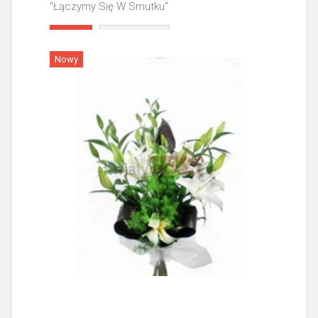
"Łączymy Się W Smutku"
Więcej
Nowy