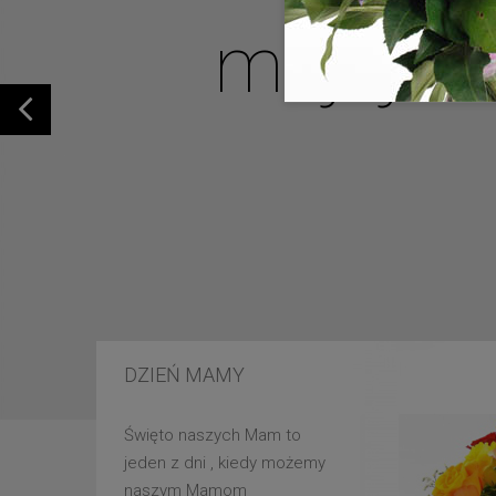
mojej u
DZIEŃ MAMY
Święto naszych Mam to
jeden z dni , kiedy możemy
naszym Mamom