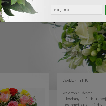
kochanej mam
WALENTYNKI
Walentynki - święto
zakochanych. Podaruj swoj
ukochanej bukiet róż aby