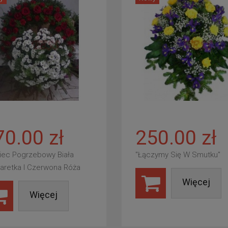
70.00 zł
250.00 zł
iec Pogrzebowy Biała
"Łączymy Się W Smutku"
aretka I Czerwona Róża
Więcej
Więcej