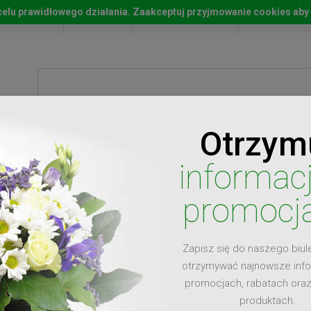
w celu prawidłowego działania. Zaakceptuj przyjmowanie cookies aby
Start
Moje konto
Lista życz
Otrzym
ty
Prezenty
Ży
informac
promocj
Zapisz się do naszego biul
dla
otrzymywać najnowsze inf
promocjach, rabatach ora
produktach.