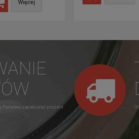
Więcej
WANIE
TÓW
gą Państwo zapakować prezent
Of