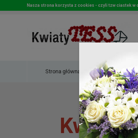
Nasza strona korzysta z cookies - czyli tzw ciastek 
Strona główna
Kwia
Kwiaty 