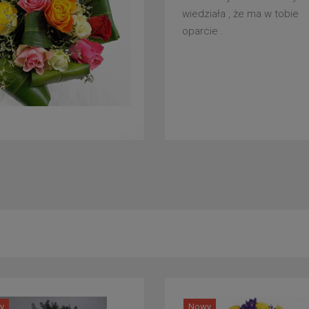
wiedziała , że ma w tobie
oparcie .
y
Nowy