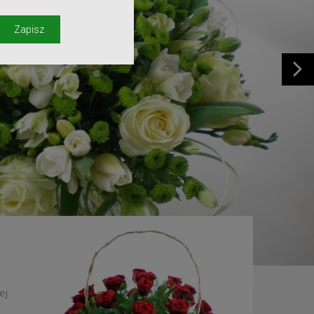
y
Zapisz
ej