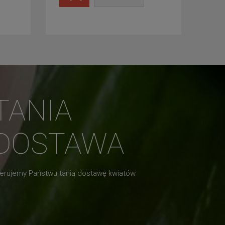
TANIA
DOSTAWA
erujemy Państwu tanią dostawę kwiatów