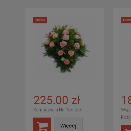
Nowy
Now
225.00 zł
1
Kompozycja Na Pogrzeb
Wiąz
Róży
Więcej