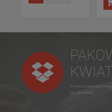
PAKO
KWIA
W naszej kwiaciarni mo
lub upominek.