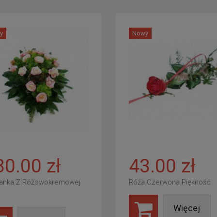
y
Nowy
80.00 zł
43.00 zł
anka Z Różowokremowej
Róża Czerwona Piękność
Więcej