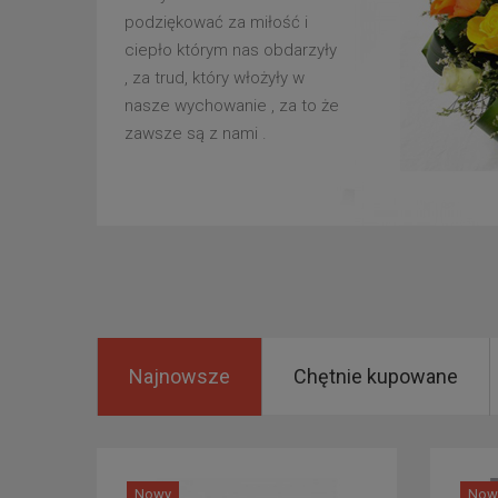
podziękować za miłość i
ciepło którym nas obdarzyły
, za trud, który włożyły w
nasze wychowanie , za to że
zawsze są z nami .
Najnowsze
Chętnie kupowane
Nowy
Now