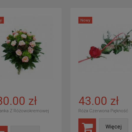
y
Nowy
80.00 zł
43.00 zł
anka Z Różowokremowej
Róża Czerwona Piękność
Więcej