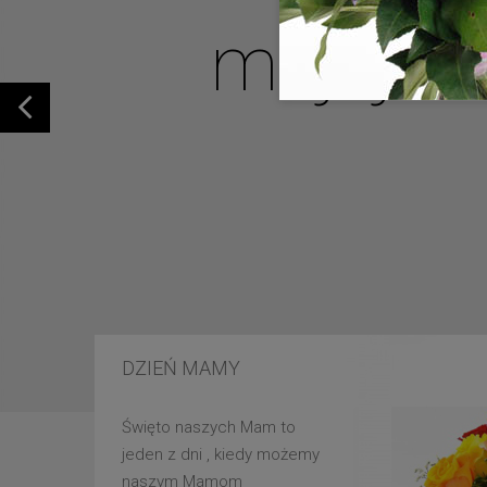
mojej u
DZIEŃ MAMY
Święto naszych Mam to
jeden z dni , kiedy możemy
naszym Mamom