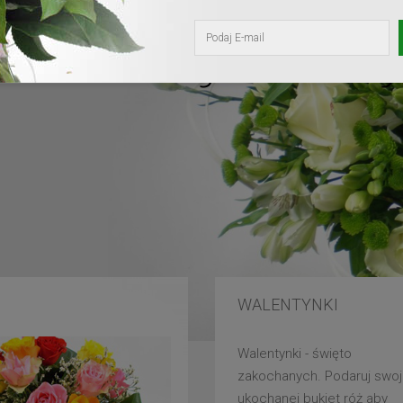
kochanej mam
WALENTYNKI
Walentynki - święto
zakochanych. Podaruj swoj
ukochanej bukiet róż aby