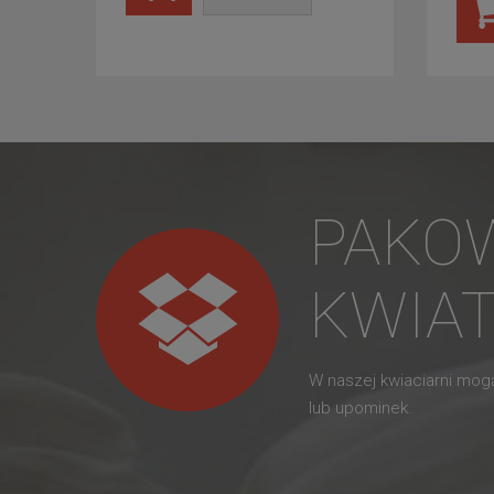
PAKO
KWIA
W naszej kwiaciarni mo
lub upominek.