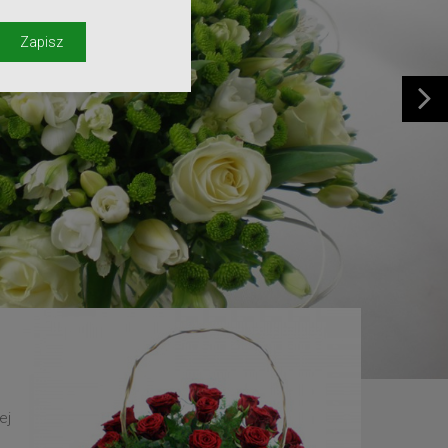
y
Zapisz
ej