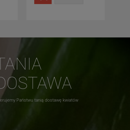
TANIA
DOSTAWA
erujemy Państwu tanią dostawę kwiatów