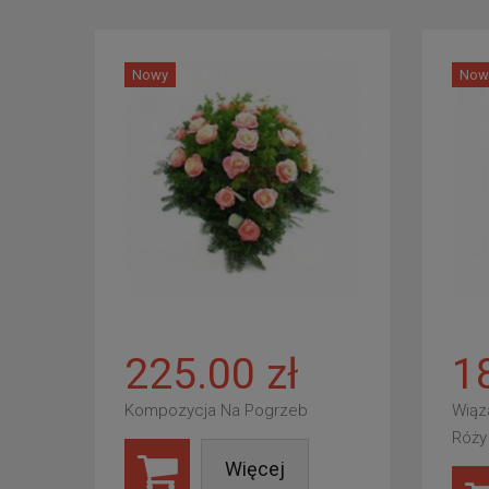
Nowy
Now
225.00 zł
1
Kompozycja Na Pogrzeb
Wiąz
Róży
Więcej