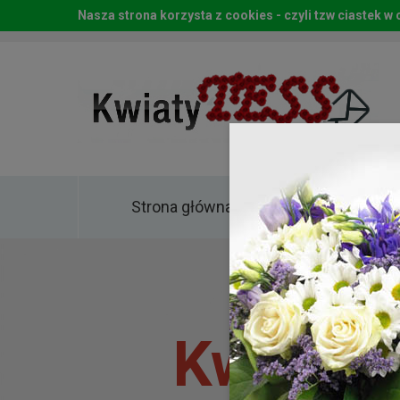
Nasza strona korzysta z cookies - czyli tzw ciastek 
Strona główna
Kwia
Kwiaty 