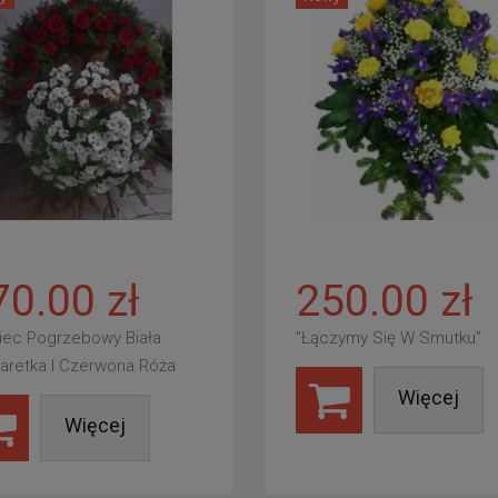
70.00 zł
250.00 zł
iec Pogrzebowy Biała
"Łączymy Się W Smutku"
aretka I Czerwona Róża
Więcej
Więcej