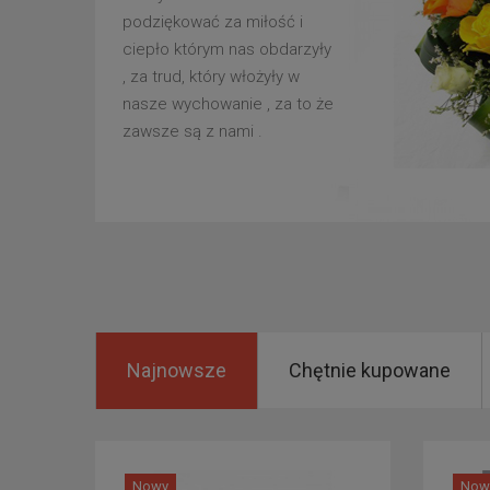
podziękować za miłość i
ciepło którym nas obdarzyły
, za trud, który włożyły w
nasze wychowanie , za to że
zawsze są z nami .
Najnowsze
Chętnie kupowane
Nowy
Now