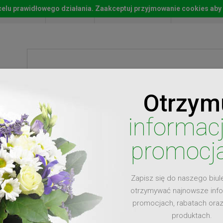
w celu prawidłowego działania. Zaakceptuj przyjmowanie cookies aby
Start
Moje konto
Lista życz
Otrzym
ty
Prezenty
Ży
informac
promocj
Zapisz się do naszego biul
dla
otrzymywać najnowsze inf
promocjach, rabatach ora
produktach.