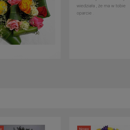
wiedziała , że ma w tobie
oparcie .
y
Nowy