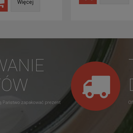
Więcej
WANIE
TÓW
gą Państwo zapakować prezent
Of