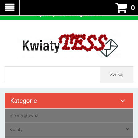
Nasza strona korzysta z cookies - czyli tzw ciastek w celu
0
prawidłowego działania. Zaakceptuj przyjmowanie cookies
aby korzystać z naszego serwisu.
Szukaj
Kategorie
Strona główna
Kwiaty