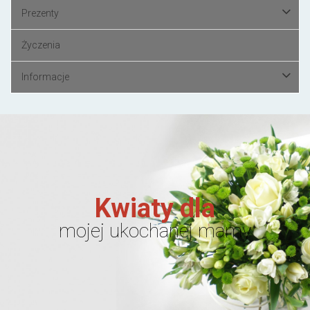
Prezenty
Życzenia
Informacje
Kwiaty dla
mojej ukochanej mamy