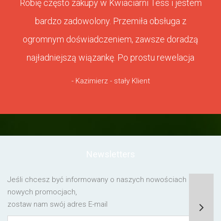
Robię często zakupy w Kwiaciarni Tess i jestem
bardzo zadowolony. Przemiła obsługa z
ogromnym doświadczeniem, zawsze doradzą
najładniejszą wiązankę. Po prostu rewelacja
- Kazimierz - stały Klient
Newsletters
Jeśli chcesz być informowany o naszych nowościach lub o
nowych promocjach,
zostaw nam swój adres E-mail