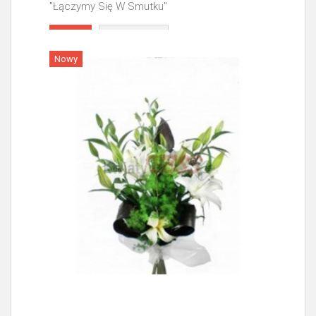
"Łączymy Się W Smutku"
Więcej
Nowy