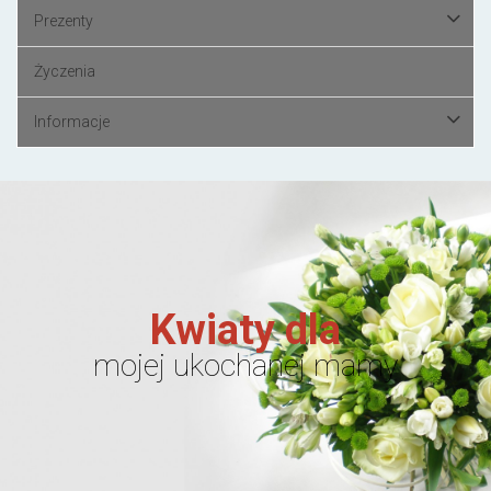
Prezenty
Życzenia
Informacje
Kwiaty dla
mojej ukochanej mamy