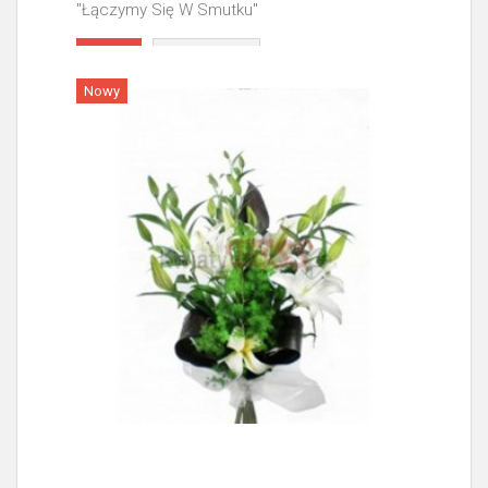
"Łączymy Się W Smutku"
Więcej
Nowy