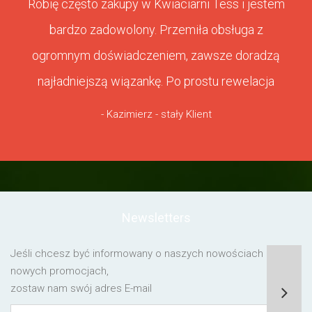
Robię często zakupy w Kwiaciarni Tess i jestem
bardzo zadowolony. Przemiła obsługa z
ogromnym doświadczeniem, zawsze doradzą
najładniejszą wiązankę. Po prostu rewelacja
- Kazimierz - stały Klient
Newsletters
Jeśli chcesz być informowany o naszych nowościach lub o
nowych promocjach,
zostaw nam swój adres E-mail