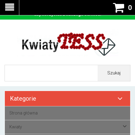
Nasza strona korzysta z cookies - czyli tzw ciastek w celu
0
prawidłowego działania. Zaakceptuj przyjmowanie cookies
aby korzystać z naszego serwisu.
Szukaj
Kategorie
Strona główna
Kwiaty