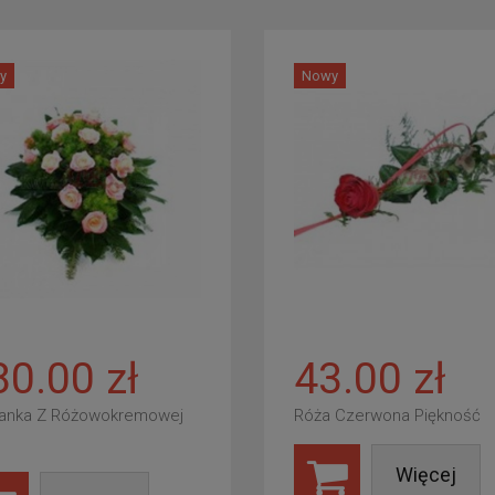
y
Nowy
80.00 zł
43.00 zł
anka Z Różowokremowej
Róża Czerwona Piękność
Więcej