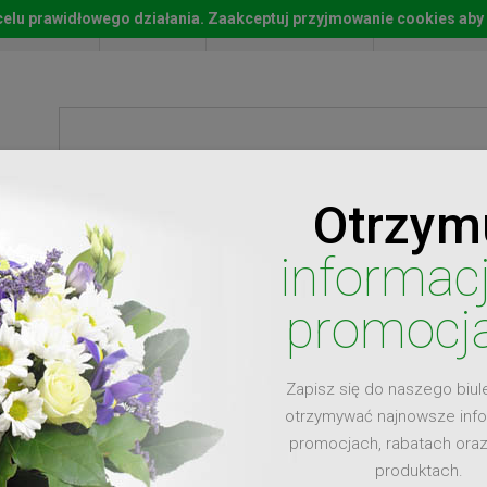
w celu prawidłowego działania. Zaakceptuj przyjmowanie cookies aby
Start
Moje konto
Lista życz
Otrzym
ty
Prezenty
Ży
informac
promocj
Zapisz się do naszego biul
dla
otrzymywać najnowsze inf
promocjach, rabatach ora
produktach.