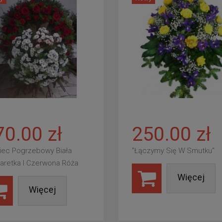
70.00 zł
250.00 zł
iec Pogrzebowy Biała
"Łączymy Się W Smutku"
aretka I Czerwona Róża
Więcej
Więcej