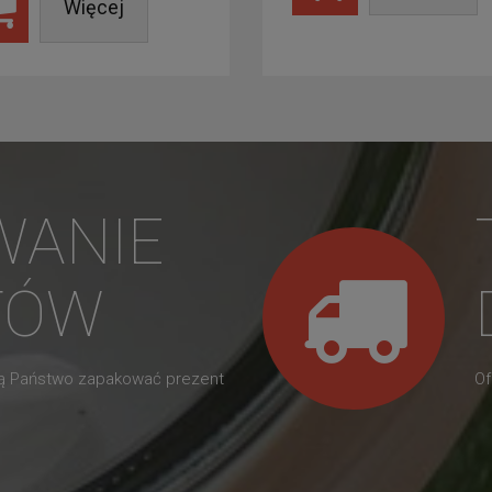
Więcej
WANIE
TÓW
gą Państwo zapakować prezent
Of