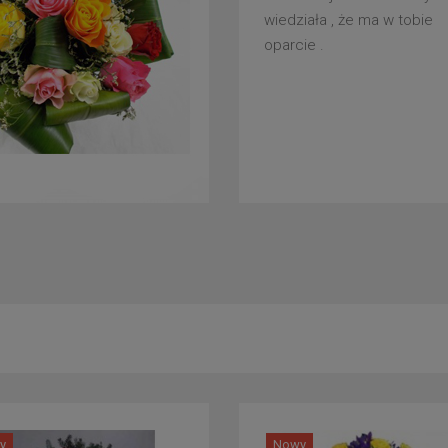
wiedziała , że ma w tobie
oparcie .
y
Nowy