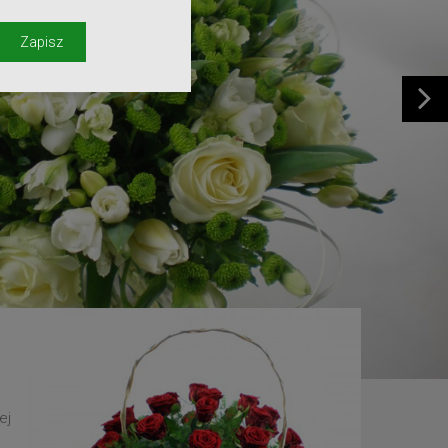
y
Zapisz
ej