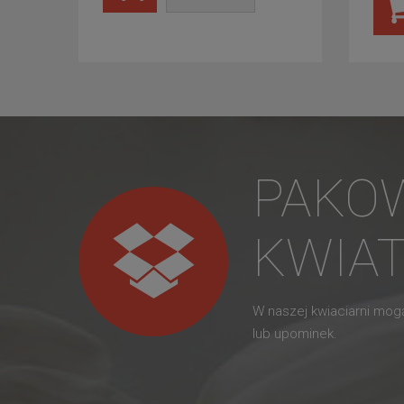
PAKO
KWIA
W naszej kwiaciarni mo
lub upominek.