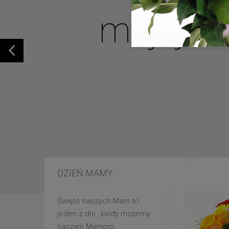
mojej u
DZIEŃ MAMY
Święto naszych Mam to
jeden z dni , kiedy możemy
naszym Mamom