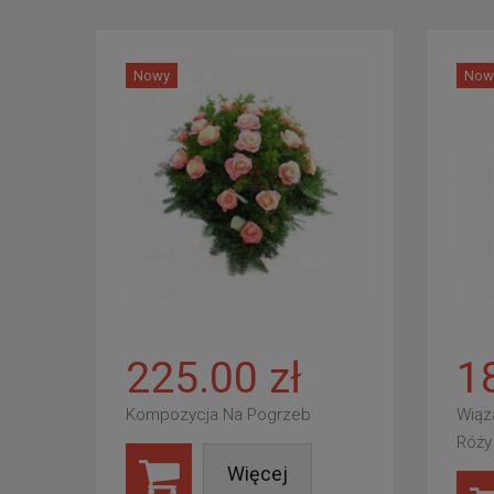
Nowy
Now
225.00 zł
1
Kompozycja Na Pogrzeb
Wiąz
Róży
Więcej