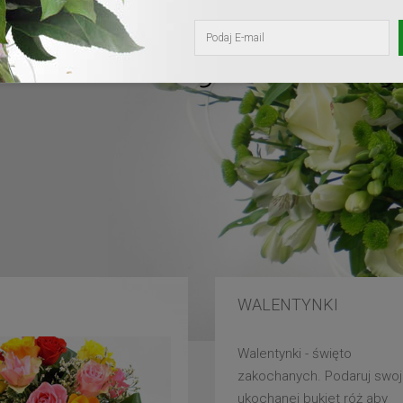
kochanej mam
WALENTYNKI
Walentynki - święto
zakochanych. Podaruj swoj
ukochanej bukiet róż aby