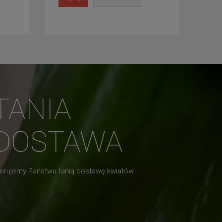
TANIA
DOSTAWA
erujemy Państwu tanią dostawę kwiatów