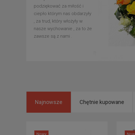
podziękować za miłość i
ciepło którym nas obdarzyły
, za trud, który włożyły w
nasze wychowanie , za to że
zawsze są z nami .
Najnowsze
Chętnie kupowane
Nowy
Now