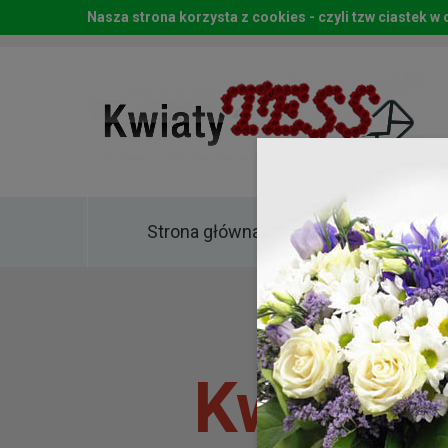
Nasza strona korzysta z cookies - czyli tzw ciastek 
Strona główna
Kwia
Kwiaty 