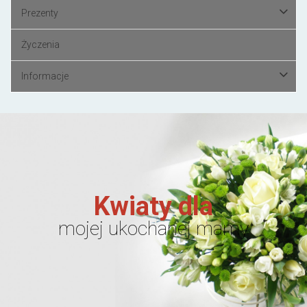
Prezenty
Życzenia
Informacje
Kwiaty dla
mojej ukochanej mamy