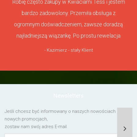
Robię często zakupy w Kwiaciarni Tess i jestem
bardzo zadowolony. Przemiła obsługa z
ogromnym doświadczeniem, zawsze doradzą
najładniejszą wiązankę. Po prostu rewelacja
- Kazimierz - stały Klient
Newsletters
Jeśli chcesz być informowany o naszych nowościach lub o
nowych promocjach,
zostaw nam swój adres E-mail