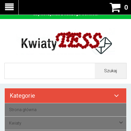
Nasza strona korzysta z cookies - czyli tzw ciastek w celu
0
prawidłowego działania. Zaakceptuj przyjmowanie cookies
aby korzystać z naszego serwisu.
Szukaj
Kategorie
Strona główna
Kwiaty