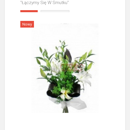
"Łączymy Się W Smutku"
Więcej
Nowy