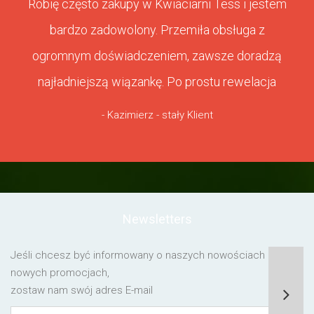
Robię często zakupy w Kwiaciarni Tess i jestem
bardzo zadowolony. Przemiła obsługa z
ogromnym doświadczeniem, zawsze doradzą
najładniejszą wiązankę. Po prostu rewelacja
- Kazimierz - stały Klient
Newsletters
Jeśli chcesz być informowany o naszych nowościach lub o
nowych promocjach,
zostaw nam swój adres E-mail