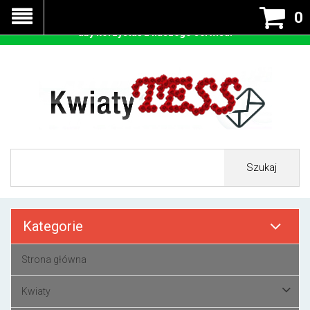
Nasza strona korzysta z cookies - czyli tzw ciastek w celu
0
prawidłowego działania. Zaakceptuj przyjmowanie cookies
aby korzystać z naszego serwisu.
Szukaj
Kategorie
Strona główna
Kwiaty