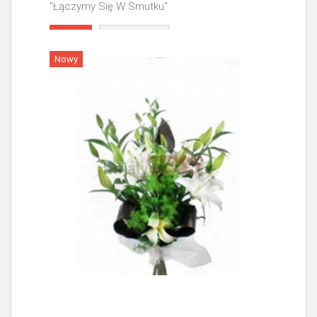
"Łączymy Się W Smutku"
Więcej
Nowy