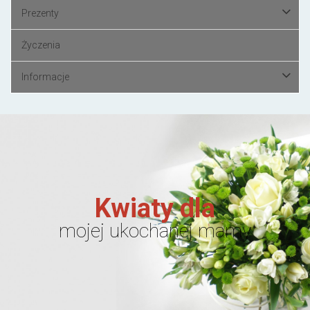
Prezenty
Życzenia
Informacje
Kwiaty dla
mojej ukochanej mamy