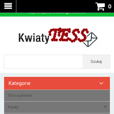
Nasza strona korzysta z cookies - czyli tzw ciastek w celu
0
prawidłowego działania. Zaakceptuj przyjmowanie cookies
aby korzystać z naszego serwisu.
Szukaj
Kategorie
Strona główna
Kwiaty