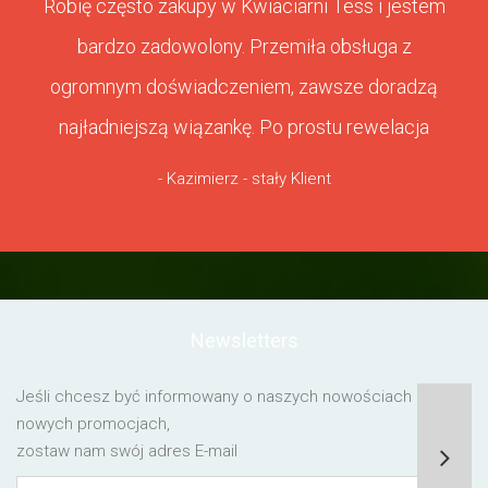
Robię często zakupy w Kwiaciarni Tess i jestem
bardzo zadowolony. Przemiła obsługa z
ogromnym doświadczeniem, zawsze doradzą
najładniejszą wiązankę. Po prostu rewelacja
- Kazimierz - stały Klient
Newsletters
Jeśli chcesz być informowany o naszych nowościach lub o
nowych promocjach,
zostaw nam swój adres E-mail