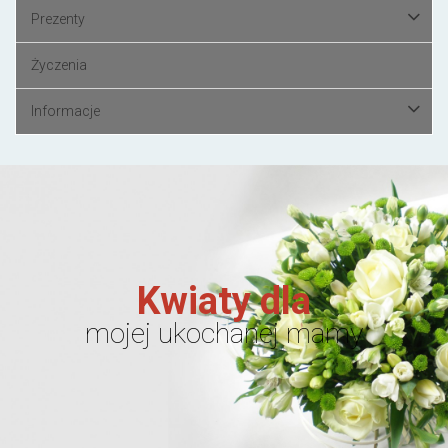
Prezenty
Życzenia
Informacje
Kwiaty dla
mojej ukochanej mamy