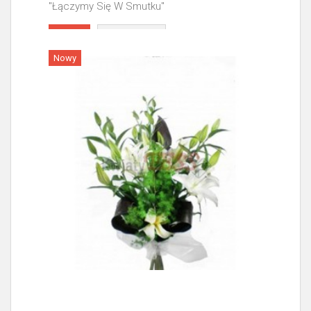
"Łączymy Się W Smutku"
Więcej
Nowy