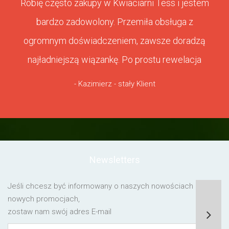
Robię często zakupy w Kwiaciarni Tess i jestem
bardzo zadowolony. Przemiła obsługa z
ogromnym doświadczeniem, zawsze doradzą
najładniejszą wiązankę. Po prostu rewelacja
- Kazimierz - stały Klient
Newsletters
Jeśli chcesz być informowany o naszych nowościach lub o
nowych promocjach,
zostaw nam swój adres E-mail