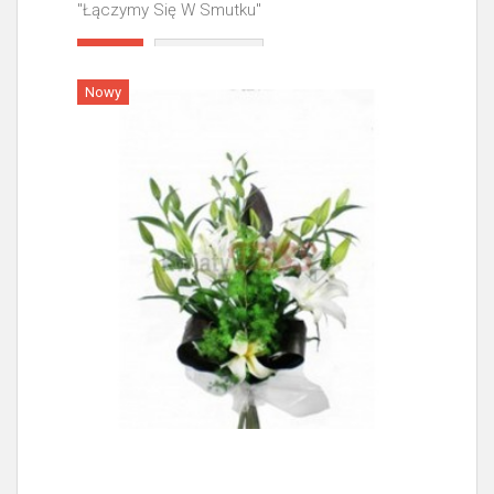
"Łączymy Się W Smutku"
Więcej
Nowy