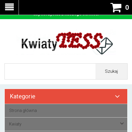
Nasza strona korzysta z cookies - czyli tzw ciastek w celu
0
prawidłowego działania. Zaakceptuj przyjmowanie cookies
aby korzystać z naszego serwisu.
Szukaj
Kategorie
Strona główna
Kwiaty