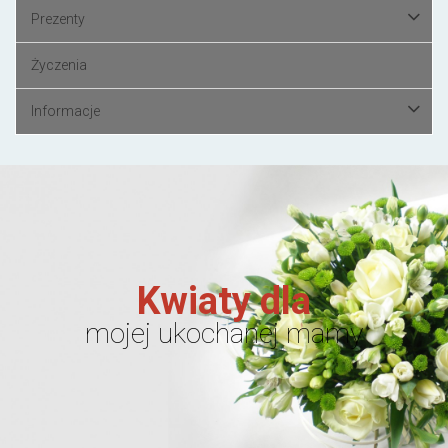
Prezenty
Życzenia
Informacje
Kwiaty dla
mojej ukochanej mamy