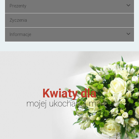
Prezenty
Życzenia
Informacje
Kwiaty dla
mojej ukochanej mamy