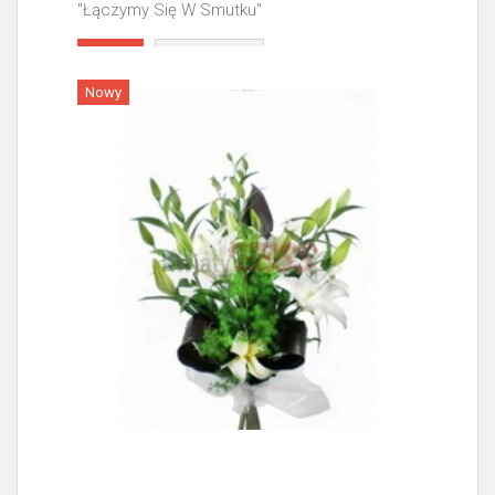
"Łączymy Się W Smutku"
Więcej
Nowy