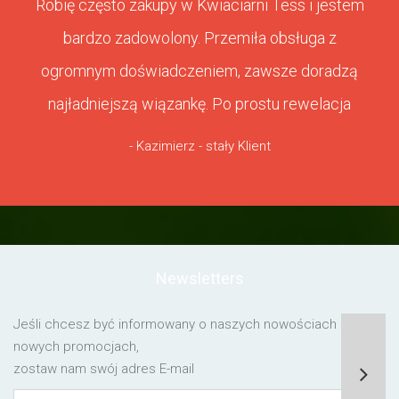
Robię często zakupy w Kwiaciarni Tess i jestem
bardzo zadowolony. Przemiła obsługa z
ogromnym doświadczeniem, zawsze doradzą
najładniejszą wiązankę. Po prostu rewelacja
- Kazimierz - stały Klient
Newsletters
Jeśli chcesz być informowany o naszych nowościach lub o
nowych promocjach,
zostaw nam swój adres E-mail