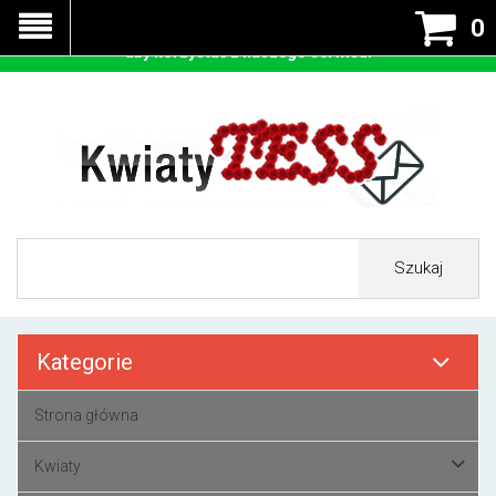
Nasza strona korzysta z cookies - czyli tzw ciastek w celu
0
prawidłowego działania. Zaakceptuj przyjmowanie cookies
aby korzystać z naszego serwisu.
Szukaj
Kategorie
Strona główna
Kwiaty