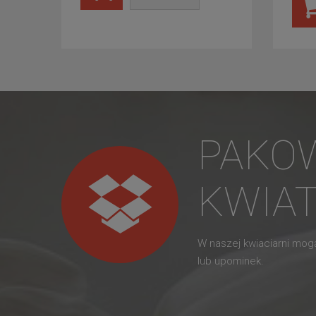
PAKO
KWIA
W naszej kwiaciarni mo
lub upominek.