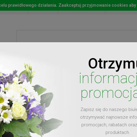
w celu prawidłowego działania. Zaakceptuj przyjmowanie cookies aby
Start
Moje konto
Lista życz
Otrzym
ty
Prezenty
Ży
informac
promocj
Zapisz się do naszego biul
dla
otrzymywać najnowsze inf
promocjach, rabatach ora
produktach.