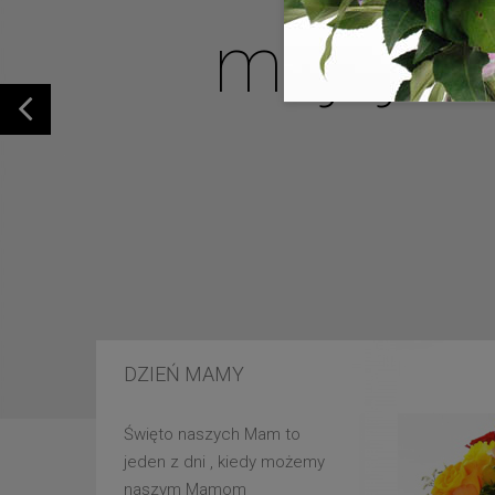
mojej u
DZIEŃ MAMY
Święto naszych Mam to
jeden z dni , kiedy możemy
naszym Mamom