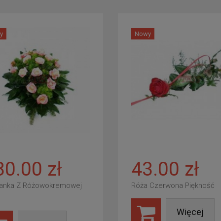
y
Nowy
80.00 zł
43.00 zł
anka Z Różowokremowej
Róża Czerwona Piękność
Więcej