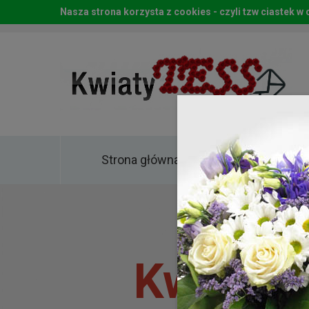
Nasza strona korzysta z cookies - czyli tzw ciastek 
Strona główna
Kwia
Kwiaty 