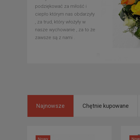
podziękować za miłość i
ciepło którym nas obdarzyły
, za trud, który włożyły w
nasze wychowanie , za to że
zawsze są z nami .
Najnowsze
Chętnie kupowane
Nowy
Now