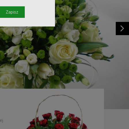
y
Zapisz
ej