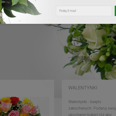
kochanej mam
WALENTYNKI
Walentynki - święto
zakochanych. Podaruj swoj
ukochanej bukiet róż aby