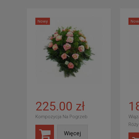
Nowy
Now
225.00 zł
1
Kompozycja Na Pogrzeb
Wiąz
Róży
Więcej