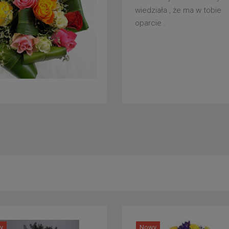
wiedziała , że ma w tobie
oparcie .
y
Nowy