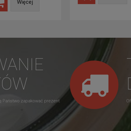
Więcej
WANIE
TÓW
gą Państwo zapakować prezent
Of