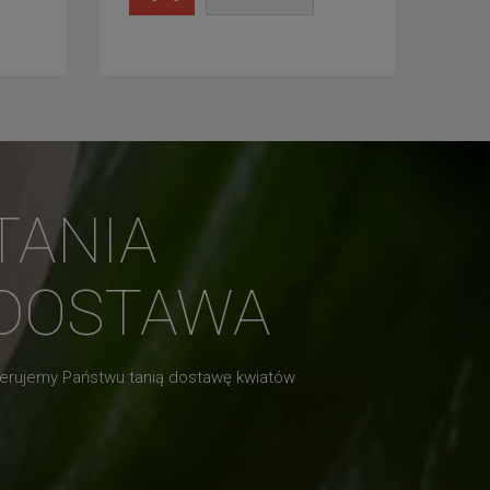
TANIA
DOSTAWA
erujemy Państwu tanią dostawę kwiatów