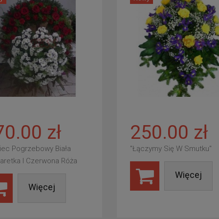
70.00 zł
250.00 zł
iec Pogrzebowy Biała
"Łączymy Się W Smutku"
aretka I Czerwona Róża
Więcej
Więcej