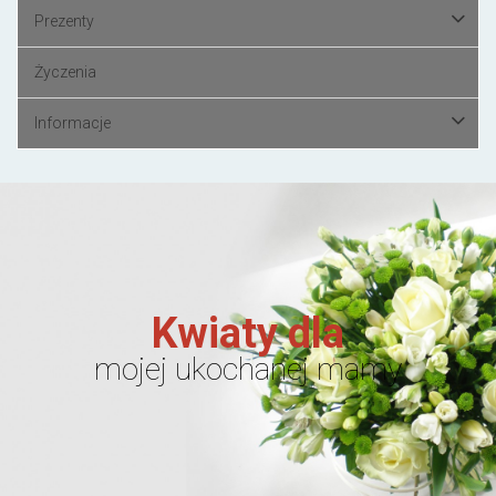
Prezenty
Życzenia
Informacje
Kwiaty dla
mojej ukochanej mamy