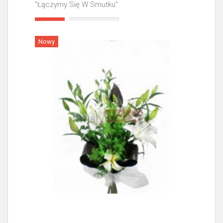
"Łączymy Się W Smutku"
Więcej
Nowy