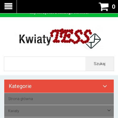
Nasza strona korzysta z cookies - czyli tzw ciastek w celu
0
prawidłowego działania. Zaakceptuj przyjmowanie cookies
aby korzystać z naszego serwisu.
Szukaj
Kategorie
Strona główna
Kwiaty