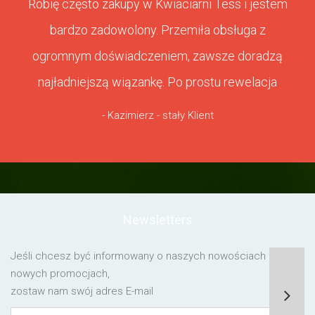
Robię często zakupy w Kwiaciarni Tess i jestem
bardzo zadowolony. Przemiła obsługa z
ogromnym doświadczeniem, zawsze doradzą
najładniejszą wiązankę. Po prostu rewelacja
- Kazimierz - stały Klient
Newsletters
Jeśli chcesz być informowany o naszych nowościach lub o
nowych promocjach,
zostaw nam swój adres E-mail