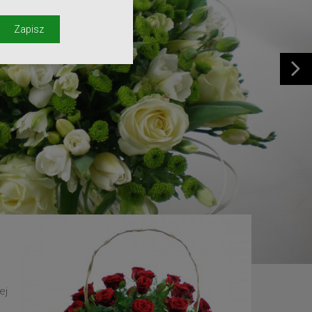
y
Zapisz
ej