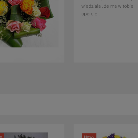
wiedziała , że ma w tobie
oparcie .
y
Nowy