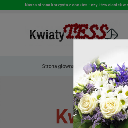
Nasza strona korzysta z cookies - czyli tzw ciastek 
Strona główna
Kwia
Kwiaty 