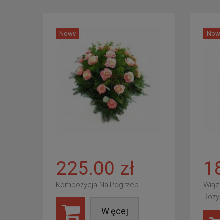
Nowy
Now
225.00 zł
1
Kompozycja Na Pogrzeb
Wiąz
Róży
Więcej