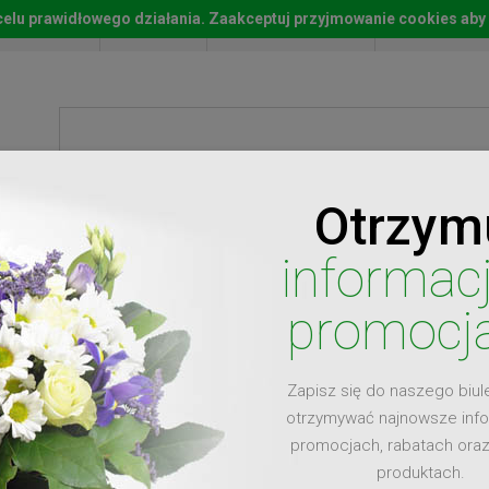
w celu prawidłowego działania. Zaakceptuj przyjmowanie cookies aby
Start
Moje konto
Lista życz
Otrzym
ty
Prezenty
Ży
informac
promocj
Zapisz się do naszego biul
dla
otrzymywać najnowsze inf
promocjach, rabatach ora
produktach.