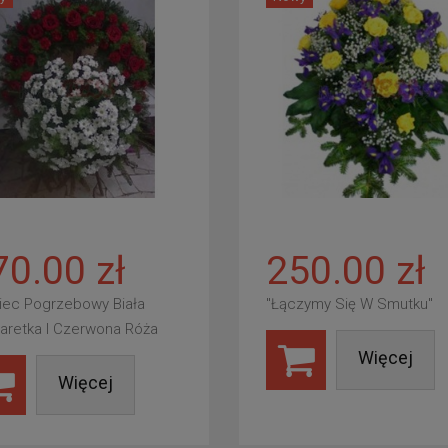
70.00 zł
250.00 zł
iec Pogrzebowy Biała
"Łączymy Się W Smutku"
aretka I Czerwona Róża
Więcej
Więcej