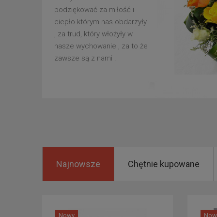
podziękować za miłość i
ciepło którym nas obdarzyły
, za trud, który włożyły w
nasze wychowanie , za to że
zawsze są z nami .
Najnowsze
Chętnie kupowane
Nowy
Now