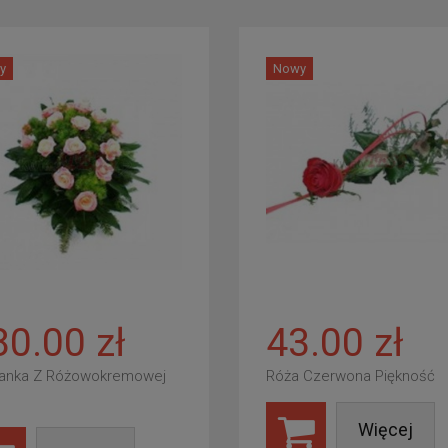
y
Nowy
80.00 zł
43.00 zł
anka Z Różowokremowej
Róża Czerwona Piękność
Więcej