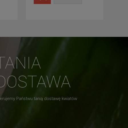
TANIA
DOSTAWA
erujemy Państwu tanią dostawę kwiatów