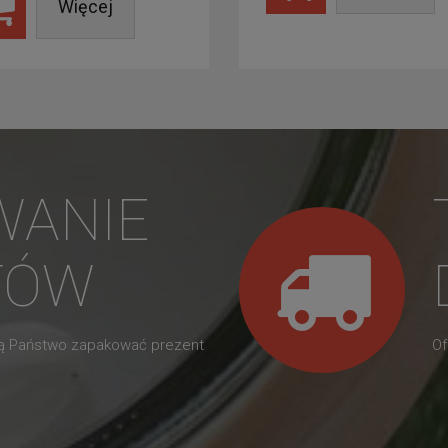
Więcej
WANIE
TÓW
gą Państwo zapakować prezent
Of