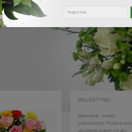
kochanej mam
WALENTYNKI
Walentynki - święto
zakochanych. Podaruj swoj
ukochanej bukiet róż aby