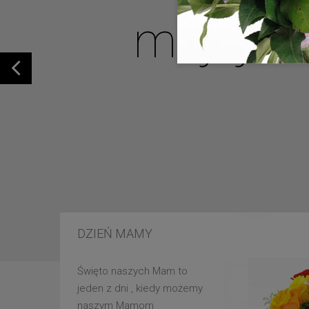
mojej u
DZIEŃ MAMY
Święto naszych Mam to
jeden z dni , kiedy możemy
naszym Mamom