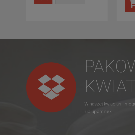
PAKO
KWIA
W naszej kwiaciarni mo
lub upominek.