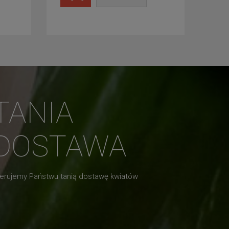
TANIA
DOSTAWA
erujemy Państwu tanią dostawę kwiatów