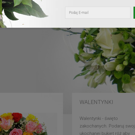
kochanej mam
WALENTYNKI
Walentynki - święto
zakochanych. Podaruj swoj
ukochanej bukiet róż aby