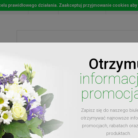
w celu prawidłowego działania. Zaakceptuj przyjmowanie cookies aby
Start
Moje konto
Lista życz
Otrzym
ty
Prezenty
Ży
informac
promocj
Zapisz się do naszego biul
dla
otrzymywać najnowsze inf
promocjach, rabatach ora
produktach.