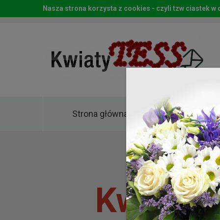
Nasza strona korzysta z cookies - czyli tzw ciastek 
Strona główna
Kwia
Kwiaty 