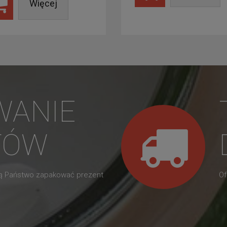
Więcej
WANIE
TÓW
gą Państwo zapakować prezent
Of