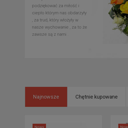
podziękować za miłość i
ciepło którym nas obdarzyły
, za trud, który włożyły w
nasze wychowanie , za to że
zawsze są z nami .
Najnowsze
Chętnie kupowane
Nowy
Now