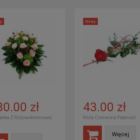
y
Nowy
80.00 zł
43.00 zł
anka Z Różowokremowej
Róża Czerwona Piękność
Więcej