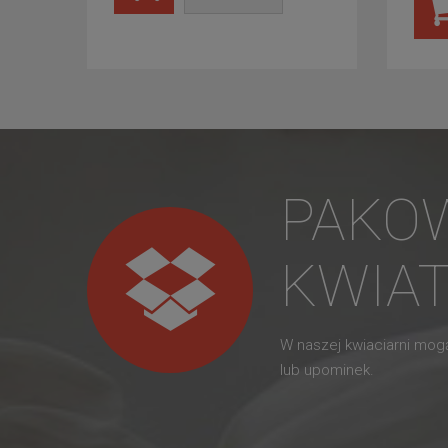
PAKO
KWIA
W naszej kwiaciarni mo
lub upominek.