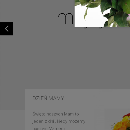
mojej u
DZIEŃ MAMY
Święto naszych Mam to
jeden z dni , kiedy możemy
naszym Mamom