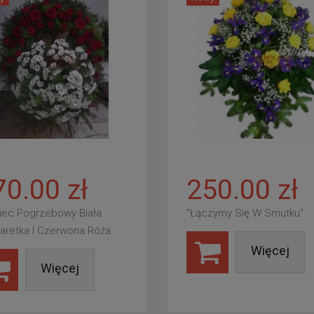
70.00 zł
250.00 zł
iec Pogrzebowy Biała
"Łączymy Się W Smutku"
aretka I Czerwona Róża
Więcej
Więcej