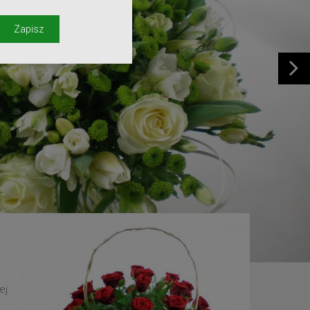
y
Zapisz
ej