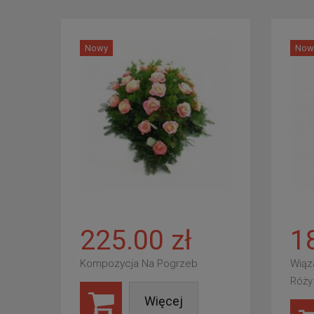
Nowy
Now
225.00 zł
1
Kompozycja Na Pogrzeb
Wiąz
Róży
Więcej