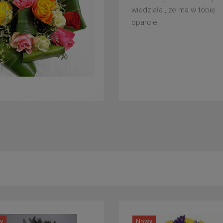
wiedziała , że ma w tobie
oparcie .
y
Nowy